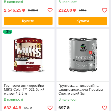
В наявності
В наявності
2 546,25
232,80
₴
₴
2 625 ₴
240 ₴
Купити
Купити
–3%
Грунтовка антикорозійна
Грунтовка антикорозійна
MIKS Color ГФ-021 білий
швидковисихаюча Преміум
матовий 2.8 кг
Спектр сірий 3кг
В наявності
В наявності
632,44
697
₴
₴
652 ₴