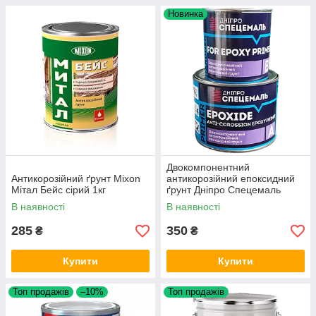
Новинка
Двокомпонентний
Антикорозійний ґрунт Mixon
антикорозійний епоксидний
Мітал Бейс сірий 1кг
ґрунт Дніпро Спецемаль
DSE-EP Primer-023 сірий
В наявності
В наявності
0,5л+0,1л
285
350
₴
₴
Купити
Купити
Топ продажів
–10%
Топ продажів