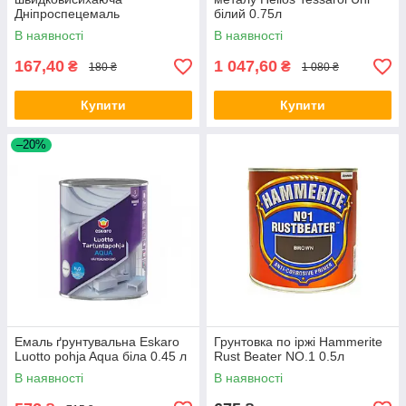
Дніпроспецемаль
білий 0.75л
Експрес-911 сірий 0.9кг
В наявності
В наявності
167,40
1 047,60
₴
₴
180 ₴
1 080 ₴
Купити
Купити
–20%
Емаль ґрунтувальна Eskaro
Грунтовка по іржі Hammerite
Luotto pohja Aqua біла 0.45 л
Rust Beater NO.1 0.5л
В наявності
В наявності