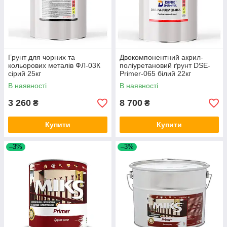
Грунт для чорних та
Двокомпонентний акрил-
кольорових металів ФЛ-03К
поліуретановий ґрунт DSE-
сірий 25кг
Primer-065 білий 22кг
В наявності
В наявності
3 260
8 700
₴
₴
Купити
Купити
–3%
–3%