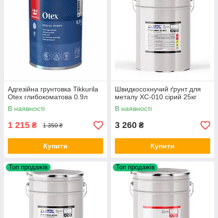
Адгезійна грунтовка Tikkurila
Швидкосохнучий ґрунт для
Otex глибокоматова 0.9л
металу ХС-010 сірий 25кг
В наявності
В наявності
1 215
3 260
₴
₴
1 350 ₴
Купити
Купити
Топ продажів
Топ продажів