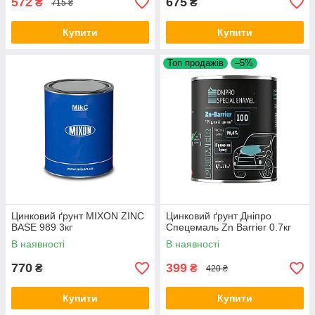
572
675
₴
₴
715 ₴
Купити
Купити
Топ продажів
–5%
Цинковий ґрунт MIXON ZINC
Цинковий ґрунт Дніпро
BASE 989 3кг
Спецемаль Zn Barrier 0.7кг
В наявності
В наявності
770
399
₴
₴
420 ₴
Купити
Купити