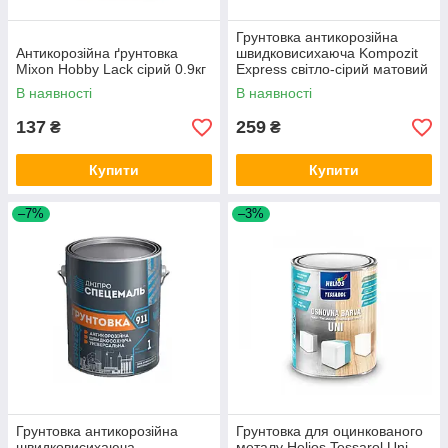
Грунтовка антикорозійна
Антикорозійна ґрунтовка
швидковисихаюча Kompozit
Mixon Hobby Lack сірий 0.9кг
Express світло-сірий матовий
0.9кг
В наявності
В наявності
137
259
₴
₴
Купити
Купити
–7%
–3%
Грунтовка антикорозійна
Грунтовка для оцинкованого
швидковисихаюча
металу Helios Tessarol Uni