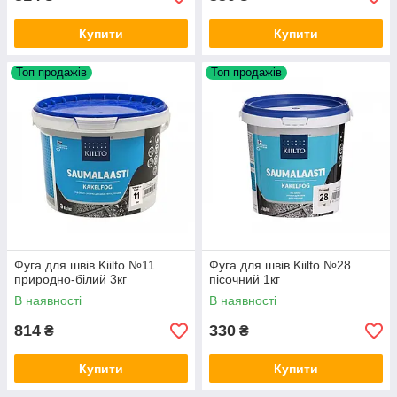
Купити
Купити
Топ продажів
Топ продажів
Фуга для швів Kiilto №11
Фуга для швів Kiilto №28
природно-білий 3кг
пісочний 1кг
В наявності
В наявності
814
330
₴
₴
Купити
Купити