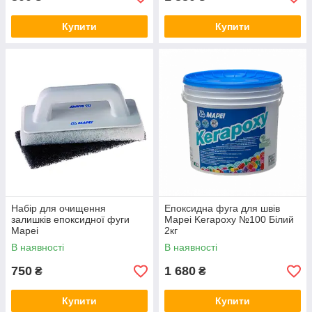
Купити
Купити
Набір для очищення
Епоксидна фуга для швів
залишків епоксидної фуги
Mapei Kerapoxy №100 Білий
Mapei
2кг
В наявності
В наявності
750
1 680
₴
₴
Купити
Купити