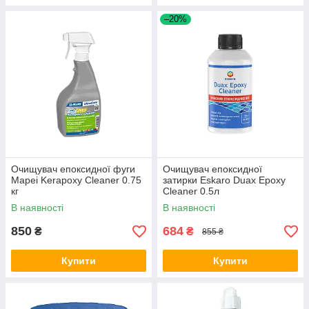
–20%
Очищувач епоксидної фуги
Очищувач епоксидної
Mapei Kerapoxy Cleaner 0.75
затирки Eskaro Duax Epoxy
кг
Cleaner 0.5л
В наявності
В наявності
850
684
₴
₴
855 ₴
Купити
Купити