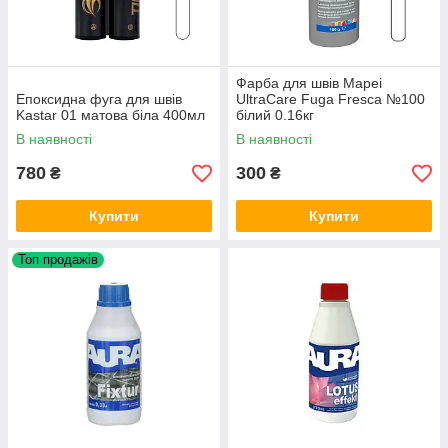
Фарба для швів Mapei
Епоксидна фуга для швів
UltraCare Fuga Fresca №100
Kastar 01 матова біла 400мл
білий 0.16кг
В наявності
В наявності
780
300
₴
₴
Купити
Купити
Топ продажів