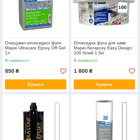
Очищувач епоксидної фуги
Епоксидна фуга для швів
Mapei Ultracare Epoxy Off Gel
Mapei Kerapoxy Easy Design
1л
100 білий 1.5кг
В наявності
В наявності
850
1 800
₴
₴
Купити
Купити