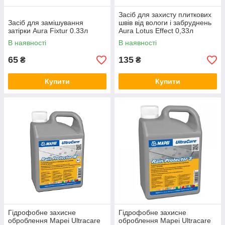
Засіб для захисту плиткових
Засіб для замішування
швів від вологи і забруднень
затірки Aura Fixtur 0.33л
Aura Lotus Effect 0,33л
В наявності
В наявності
65
135
₴
₴
Купити
Купити
Гідрофобне захисне
Гідрофобне захисне
оброблення Mapei Ultracare
оброблення Mapei Ultracare