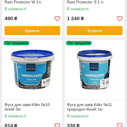
Rain Protector W 1л
Rain Protector S 1 л
В наявності
В наявності
490
1 240
₴
₴
Купити
Купити
Топ продажів
Топ продажів
Фуга для швів Kiilto №10
Фуга для швів Kiilto №11
білий 3кг
природно-білий 1кг
В наявності
В наявності
814
330
₴
₴