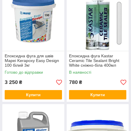
Епоксидна фуга для швів
Епоксидна фуга Kastar
Mapei Kerapoxy Easy Design
Ceramic Tile Sealant Bright
100 білий 3кг
White сніжно-біла 400мл
Готово до відправки
В наявності
3 250
780
₴
₴
Купити
Купити