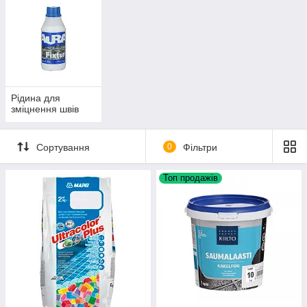
Рідина для
зміцнення швів
Сортування
0
Фільтри
Топ продажів