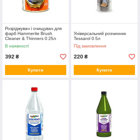
Розріджувач і очищувач для
фарб Hammerite Brush
Універсальний розчинник
Cleaner & Thinners 0.25л
Tessarol 0.5л
В наявності
Під замовлення
392
220
₴
₴
Купити
Купити