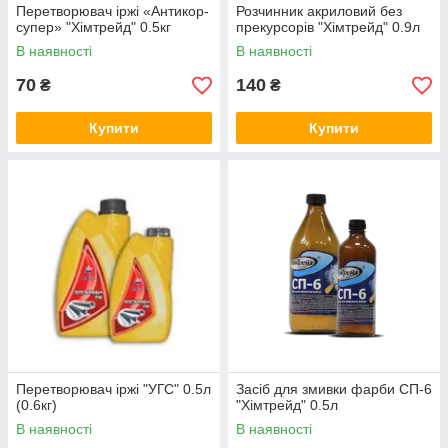
Перетворювач іржі «Антикор-
Розчинник акриловий без
супер» "Хімтрейд" 0.5кг
прекурсорів "Хімтрейд" 0.9л
В наявності
В наявності
70
140
₴
₴
Купити
Купити
Перетворювач іржі "УГС" 0.5л
Засіб для змивки фарби СП-6
(0.6кг)
"Хімтрейд" 0.5л
В наявності
В наявності