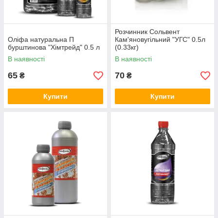
Розчинник Сольвент
Оліфа натуральна П
Кам'яновугільний "УГС" 0.5л
бурштинова "Хімтрейд" 0.5 л
(0.33кг)
В наявності
В наявності
65
70
₴
₴
Купити
Купити