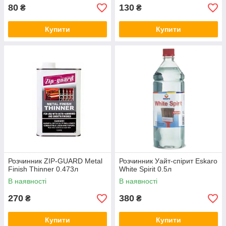
80
130
₴
₴
Купити
Купити
Розчинник ZIP-GUARD Metal
Розчинник Уайт-спірит Eskaro
Finish Thinner 0.473л
White Spirit 0.5л
В наявності
В наявності
270
380
₴
₴
Купити
Купити