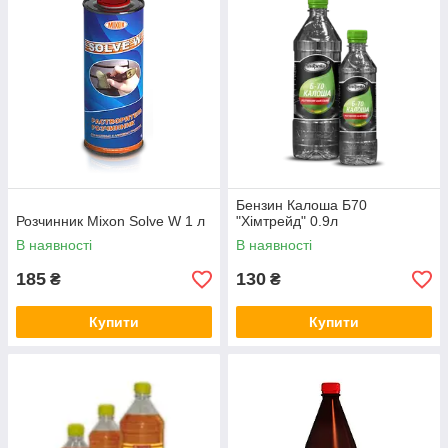
Бензин Калоша Б70
Розчинник Mixon Solve W 1 л
"Хімтрейд" 0.9л
В наявності
В наявності
185
130
₴
₴
Купити
Купити