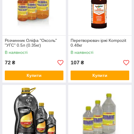
Розчинник Оліфа "Оксоль"
Перетворювач іржі Kompozit
"УГС" 0.5л (0.35кг)
0.48кг
В наявності
В наявності
72
107
₴
₴
Купити
Купити