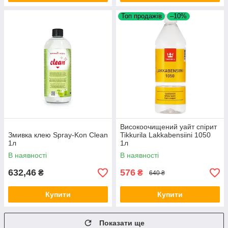
Топ продажів
–10%
Високоочищений уайт спірит
Змивка клею Spray-Kon Clean
Tikkurila Lakkabensiini 1050
1л
1л
В наявності
В наявності
632,46
576
₴
₴
640 ₴
Купити
Купити
Показати ще