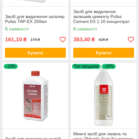
Засіб для видалення
Засіб для видалення шпалер
залишків цементу Pufas
Pufas TAP-EX 250мл
Cement EX 1:10 концентрат
1л
В наявності
В наявності
161,10
383,40
₴
₴
179 ₴
426 ₴
Купити
Купити
–10%
Топ продажів
–10%
Миючі засіб для лазень та
Засіб для видалення солей
саун Tikkurila Supi Saunapesu