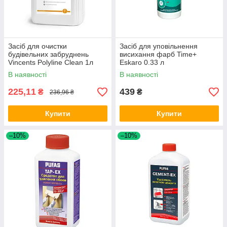
Засіб для очистки
Засіб для уповільнення
будівельних забруднень
висихання фарб Time+
Vincents Polyline Clean 1л
Eskaro 0.33 л
В наявності
В наявності
225,11
439
₴
₴
236,96 ₴
Купити
Купити
–10%
–10%