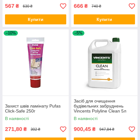
567
666
₴
₴
630 ₴
740 ₴
Купити
Купити
–10%
–5%
Засіб для очищення
Захист швів ламінату Pufas
будівельних забруднень
Click-Safe 250г
Vincents Polyline Clean 5л
В наявності
В наявності
271,80
900,45
₴
₴
302 ₴
947,84 ₴