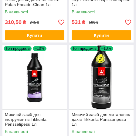
Pufas Facade-Clean 1л
1л
В наявності
В наявності
310,50
531
₴
₴
345 ₴
590 ₴
Купити
Купити
Топ продажів
–10%
Топ продажів
–10%
Миючий засіб для
Миючий засіб для металевих
інструментів Tikkurila
дахів Tikkurila Panssaripesu
Pensselipesu 1л
1л
В наявності
В наявності