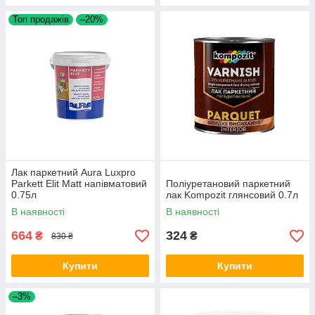
Топ продажів
–20%
Лак паркетний Aura Luxpro
Parkett Elit Matt напівматовий
Поліуретановий паркетний
0.75л
лак Kompozit глянсовий 0.7л
В наявності
В наявності
664
324
₴
₴
830 ₴
Купити
Купити
–3%