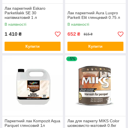
Лак паркетний Eskaro
Parketilakk SE 30
Лак паркетний Aura Luxpro
напівматовий 1 л
Parkett Elit глянцевий 0.75 л
В наявності
В наявності
1 410
652
₴
₴
815 ₴
Купити
Купити
–5%
Паркетний лак Kompozit Aqua
Лак для паркету MIKS Color
Parquet глянсовий 1л
шовковисто-матовий 0.8кг