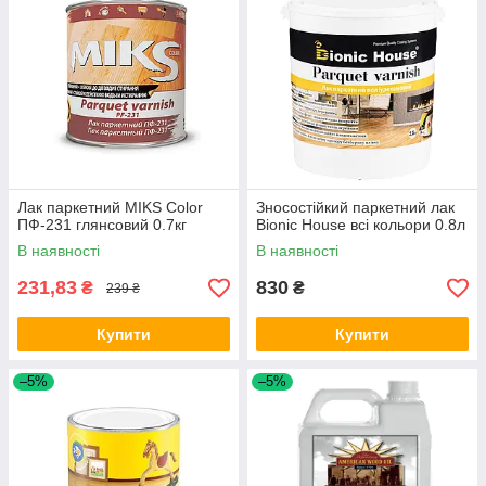
Лак паркетний MIKS Color
Зносостійкий паркетний лак
ПФ-231 глянсовий 0.7кг
Bionic House всі кольори 0.8л
В наявності
В наявності
231,83
830
₴
₴
239 ₴
Купити
Купити
–5%
–5%