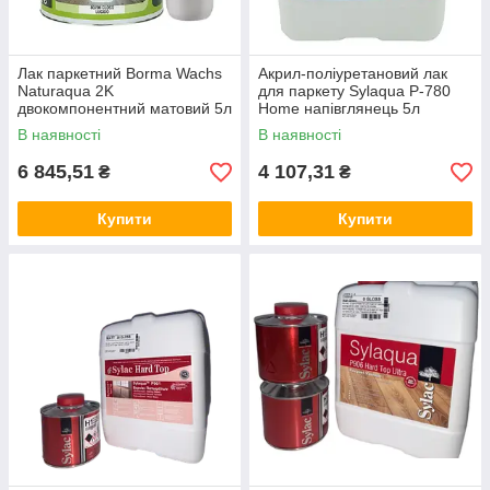
Лак паркетний Borma Wachs
Акрил-поліуретановий лак
Naturaqua 2K
для паркету Sylaqua P-780
двокомпонентний матовий 5л
Home напівглянець 5л
В наявності
В наявності
6 845,51
4 107,31
₴
₴
Купити
Купити