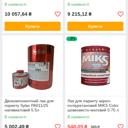
В наявності
В наявності
10 057,64
9 215,12
₴
₴
Купити
Купити
–3%
Двокомпонентний лак для
Лак для паркету акрил-
паркету Sylac РА011/25
поліуретановий MIKS Color
напівматовий 5.5л
шовковисто-матовий 0.75 л
В наявності
В наявності
5 002,49
548,05
₴
₴
565 ₴