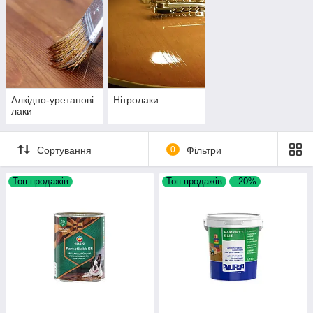
Алкідно-уретанові
Нітролаки
лаки
Сортування
0
Фільтри
Топ продажів
Топ продажів
–20%