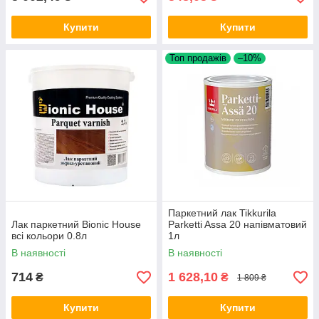
Купити
Купити
Топ продажів
–10%
Паркетний лак Tikkurila
Лак паркетний Bionic House
Parketti Assa 20 напівматовий
всі кольори 0.8л
1л
В наявності
В наявності
714
1 628,10
₴
₴
1 809 ₴
Купити
Купити