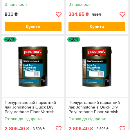
В наявності
В наявності
911
304,95
₴
₴
321 ₴
Купити
Купити
–20%
–20%
Поліуретановий паркетний
Поліуретановий паркетний
лак Johnstone's Quick Dry
лак Johnstone`s Quick Dry
Polyurethane Floor Varnish
Polyurethane Floor Varnish
Clear Satin напівматовий 2.5
Clear Gloss глянсовий 2.5л
Готово до відправки
Готово до відправки
л
2 806,40
2 806,40
₴
₴
3 508 ₴
3 508 ₴