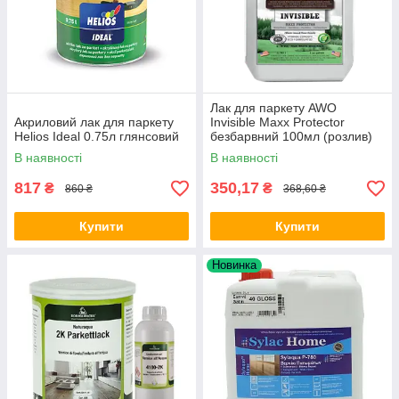
Лак для паркету AWO
Акриловий лак для паркету
Invisible Maxx Protector
Helios Ideal 0.75л глянсовий
безбарвний 100мл (розлив)
В наявності
В наявності
817
350,17
₴
₴
860 ₴
368,60 ₴
Купити
Купити
Новинка