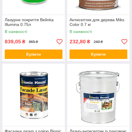
Лазурне покриття Belinka
Антисептик для дерева Miks
Illumina 0.75л
Color 0.7 кг
В наявності
В наявності
839,05
232,80
₴
₴
865 ₴
240 ₴
Купити
Купити
Фасадна лазур з олією Bionic
Лазур-антисептик із тунговою