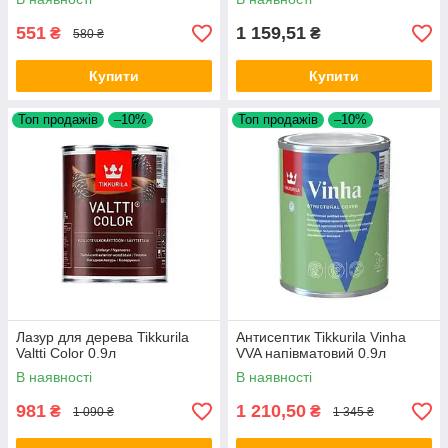
551
1 159,51
₴
₴
580 ₴
Купити
Купити
Топ продажів
–10%
Топ продажів
–10%
Лазур для дерева Tikkurila
Антисептик Tikkurila Vinha
Valtti Color 0.9л
VVA напівматовий 0.9л
В наявності
В наявності
981
1 210,50
₴
₴
1 090 ₴
1 345 ₴