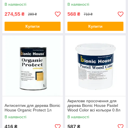
В наявності
В наявності
274,55
568
₴
₴
289 ₴
710 ₴
Купити
Купити
Акрилове просочення для
Антисептик для дерева Bionic
дерева Bionic House Pastel
House Organic Protect 1л
Wood Color всі кольори 0.8л
В наявності
В наявності
416
587
₴
₴