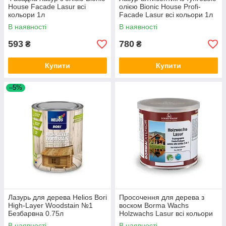
House Facade Lasur всі
олією Bionic House Profi-
кольори 1л
Facade Lasur всі кольори 1л
В наявності
В наявності
593
780
₴
₴
Купити
Купити
–5%
Лазурь для дерева Helios Bori
Просочення для дерева з
High-Layer Woodstain №1
воском Borma Wachs
Безбарвна 0.75л
Holzwachs Lasur всі кольори
0.75л
В наявності
В наявності