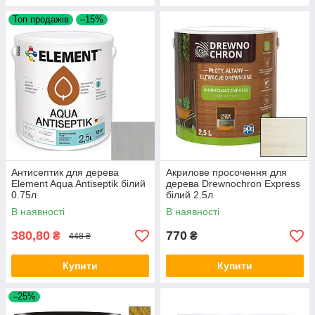
Топ продажів
–15%
Антисептик для дерева
Акрилове просочення для
Element Aqua Antiseptik білий
дерева Drewnochron Express
0.75л
білий 2.5л
В наявності
В наявності
380,80
770
₴
₴
448 ₴
Купити
Купити
–25%