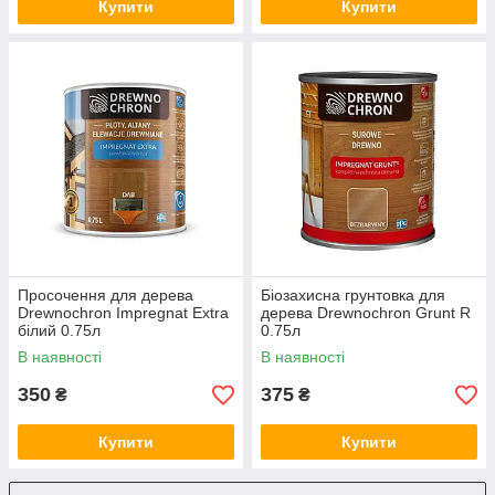
Купити
Купити
Просочення для дерева
Біозахисна грунтовка для
Drewnochron Impregnat Extra
дерева Drewnochron Grunt R
білий 0.75л
0.75л
В наявності
В наявності
350
375
₴
₴
Купити
Купити