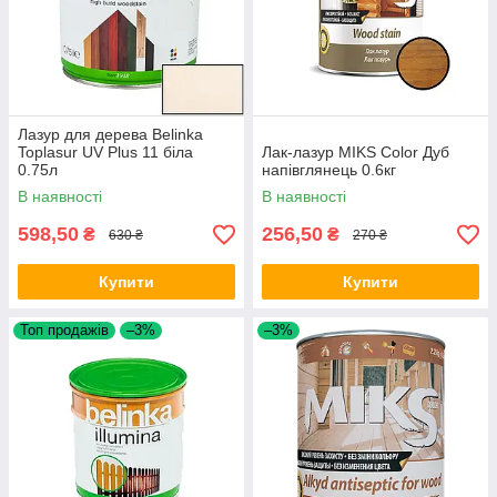
Лазур для дерева Belinka
Toplasur UV Plus 11 біла
Лак-лазур MIKS Color Дуб
0.75л
напівглянець 0.6кг
В наявності
В наявності
598,50
256,50
₴
₴
630 ₴
270 ₴
Купити
Купити
Топ продажів
–3%
–3%