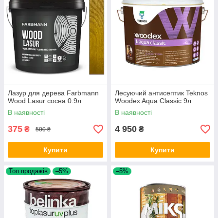
Лазур для дерева Farbmann
Лесуючий антисептик Teknos
Wood Lasur сосна 0.9л
Woodex Aqua Classic 9л
В наявності
В наявності
375
4 950
₴
₴
500 ₴
Купити
Купити
Топ продажів
–5%
–5%