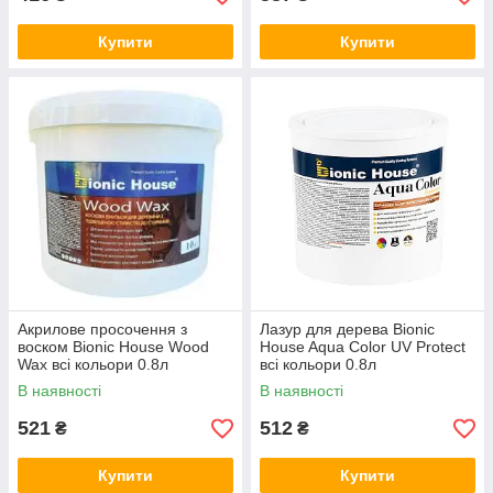
Купити
Купити
Акрилове просочення з
Лазур для дерева Bionic
воском Bionic House Wood
House Aqua Color UV Protect
Wax всі кольори 0.8л
всі кольори 0.8л
В наявності
В наявності
521
512
₴
₴
Купити
Купити