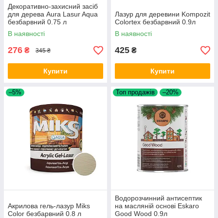
Декоративно-захисний засіб
для дерева Aura Lasur Aqua
Лазур для деревини Kompozit
безбарвний 0.75 л
Colortex безбарвний 0.9л
В наявності
В наявності
276
425
₴
₴
345 ₴
Купити
Купити
–5%
Топ продажів
–20%
Водорозчинний антисептик
Акрилова гель-лазур Miks
на масляній основі Eskaro
Color безбарвний 0.8 л
Good Wood 0.9л