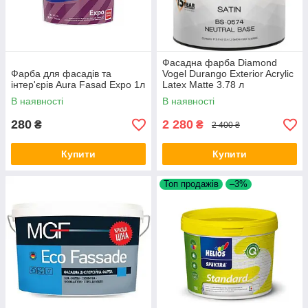
Фасадна фарба Diamond
Фарба для фасадів та
Vogel Durango Exterior Acrylic
інтер'єрів Aura Fasad Expo 1л
Latex Matte 3.78 л
В наявності
В наявності
280
2 280
₴
₴
2 400 ₴
Купити
Купити
Топ продажів
–3%