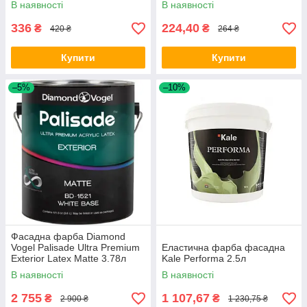
В наявності
В наявності
336
224,40
₴
₴
420 ₴
264 ₴
Купити
Купити
–5%
–10%
Фасадна фарба Diamond
Vogel Palisade Ultra Premium
Еластична фарба фасадна
Exterior Latex Matte 3.78л
Kale Performa 2.5л
В наявності
В наявності
2 755
1 107,67
₴
₴
2 900 ₴
1 230,75 ₴