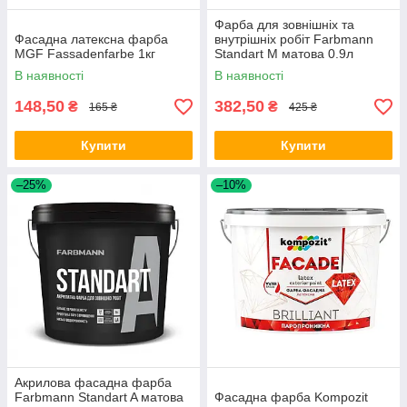
Фарба для зовнішніх та
Фасадна латексна фарба
внутрішніх робіт Farbmann
MGF Fassadenfarbe 1кг
Standart M матова 0.9л
В наявності
В наявності
148,50
382,50
₴
₴
165 ₴
425 ₴
Купити
Купити
–25%
–10%
Акрилова фасадна фарба
Farbmann Standart A матова
Фасадна фарба Kompozit