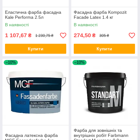
Еластична фарба фасадна
Фасадна фарба Kompozit
Kale Performa 2.5л
Facade Latex 1.4 кг
В наявності
В наявності
1 107,67
274,50
₴
₴
1 230,75 ₴
305 ₴
Купити
Купити
–10%
–10%
Фарба для зовнішніх та
Фасадна латексна фарба
внутрішніх робіт Farbmann