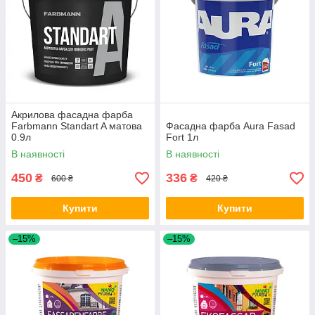
Акрилова фасадна фарба
Farbmann Standart A матова
Фасадна фарба Aura Fasad
0.9л
Fort 1л
В наявності
В наявності
450
336
₴
₴
600 ₴
420 ₴
Купити
Купити
–15%
–15%