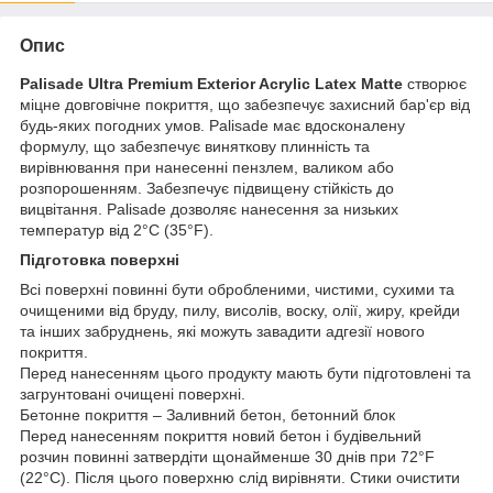
Опис
Palisade Ultra Premium Exterior Acrylic Latex Matte
створює
міцне довговічне покриття, що забезпечує захисний бар'єр від
будь-яких погодних умов. Palisade має вдосконалену
формулу, що забезпечує виняткову плинність та
вирівнювання при нанесенні пензлем, валиком або
розпорошенням. Забезпечує підвищену стійкість до
вицвітання. Palisade дозволяє нанесення за низьких
температур від 2°C (35°F).
Підготовка поверхні
Всі поверхні повинні бути обробленими, чистими, сухими та
очищеними від бруду, пилу, висолів, воску, олії, жиру, крейди
та інших забруднень, які можуть завадити адгезії нового
покриття.
Перед нанесенням цього продукту мають бути підготовлені та
загрунтовані очищені поверхні.
Бетонне покриття – Заливний бетон, бетонний блок
Перед нанесенням покриття новий бетон і будівельний
розчин повинні затвердіти щонайменше 30 днів при 72°F
(22°C). Після цього поверхню слід вирівняти. Стики очистити