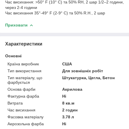
Час висихання: >50° F (10° C) та 50% RH, 2 шар 1/2–2 години,
через 2-4 години
Час висихання 35°-49° F (2-9° C) та 50% R.H., 2 шар
Приховати
Характеристики
Основні
Країна виробник
США
Тип використання
Для зовнішніх робіт
Тип матеріалу, що
Штукатурка, Цегла, Бетон
фарбується
Основа фарби
Акрилова
Фактурна фарба
Ні
Витрата
8 кв.м
Час висихання
2 годин
Фасовка матеріалу
3.78 л
Аерозольна фарба
Ні