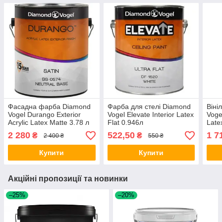
Фасадна фарба Diamond
Фарба для стелі Diamond
Віні
Vogel Durango Exterior
Vogel Elevate Interior Latex
Voge
Acrylic Latex Matte 3.78 л
Flat 0.946л
Late
2 280
522,50
1 7
₴
₴
2 400 ₴
550 ₴
Купити
Купити
Акційні пропозиції та новинки
–25%
–20%