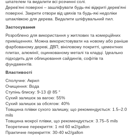
шпателем та видалити всі розчинні солі.
Дерев'яні поверхні – зашліфувати будь-які відкриті дерев'яні
поверхні. Закрити отвори від цвяхів та будь-які недоліки
шпаклівкою для дерева. Видалити шліфувальний пил.
Застосування
Розроблено для використання у житлових та комерційних
приміщеннях. Можна використовувати на новому або раніше
фарбованому дереві, ДВП, вініловому покритті, цементних
плитах, алюмінії, оцинкованому металі та кладці. Ідеально
підходить для облицювання сайдингів, софітів та
фундаментів.
Властивості
Сполучне: Акрил
Очищення: Вода
Ступінь блиску: 9-13 @ 85 °
Сухий залишок за вагою: 55%
Сухий залишок за обсягом: 40%
Товщина плівки сухого залишку, що рекомендується: 1.5–2.0
mils
Товщина мокрої плівки, що рекомендується: 3.75–5 mils
Теоретичне перекриття: 1 mil 60 м2/gallon
Практичне перекриття: 30-40 м2/gallon