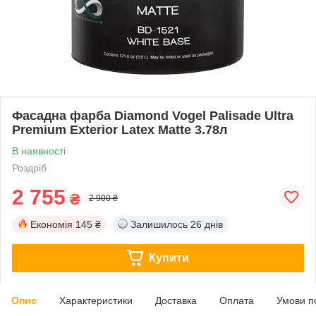
Фасадна фарба Diamond Vogel Palisade Ultra
Premium Exterior Latex Matte 3.78л
В наявності
Роздріб
2 755
₴
2 900 ₴
Економія
145 ₴
Залишилось
26 днів
Купити
Опис
Характеристики
Доставка
Оплата
Умови п