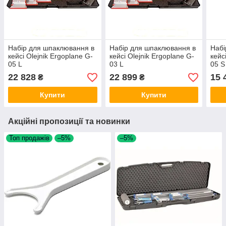
Набір для шпаклювання в
Набір для шпаклювання в
Набі
кейсі Olejnik Ergoplane G-
кейсі Olejnik Ergoplane G-
кейс
05 L
03 L
05 S
22 828
22 899
15 
₴
₴
Купити
Купити
Акційні пропозиції та новинки
Топ продажів
–5%
–5%