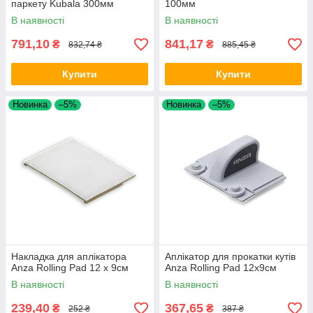
паркету Kubala 300мм
100мм
В наявності
В наявності
791,10
841,17
₴
₴
832,74 ₴
885,45 ₴
Купити
Купити
Новинка
–5%
Новинка
–5%
Накладка для аплікатора
Аплікатор для прокатки кутів
Anza Rolling Pad 12 х 9см
Anza Rolling Pad 12х9см
В наявності
В наявності
239,40
367,65
₴
₴
252 ₴
387 ₴