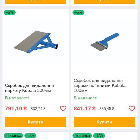
–5%
–5%
Скребок для видалення
Скребок для видалення
керамічної плитки Kubala
паркету Kubala 300мм
100мм
В наявності
В наявності
791,10
841,17
₴
₴
832,74 ₴
885,45 ₴
Купити
Купити
Новинка
–5%
Новинка
–5%