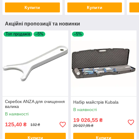
Купити
Купити
Акційні пропозиції та новинки
Топ продажів
–5%
–5%
Скребок ANZA для очищення
Набір майстрів Kubala
валика
В наявності
В наявності
19 026,55
₴
125,40
₴
132 ₴
20 027,95 ₴
Купити
Купити