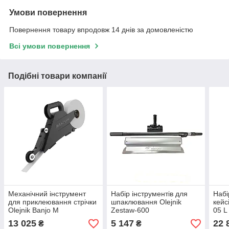
Умови повернення
Повернення товару впродовж 14 днів за домовленістю
Всі умови повернення
Подібні товари компанії
Механічний інструмент
Набір інструментів для
Набі
для приклеювання стрічки
шпаклювання Olejnik
кейс
Olejnik Banjo M
Zestaw-600
05 L
13 025
5 147
22 
₴
₴