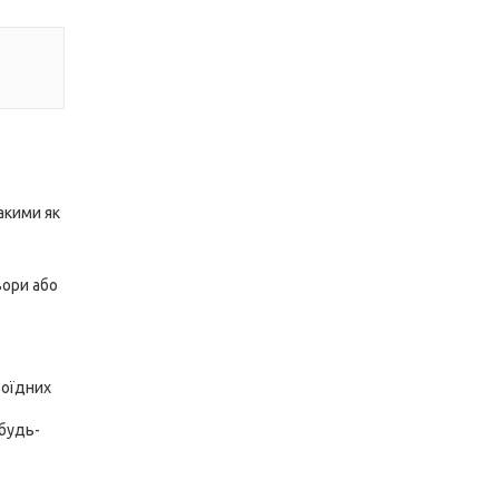
акими як
вори або
воїдних
 будь-