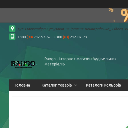
вул. Олександра Кутузакія, 31 (раніше Ленінградська), Одеса, У
+380
(98)
732-97-62
+380
(63)
212-87-73
Rango - Інтернет магазин будівельних
матеріалів
Головна
Каталог товарів
Каталоги кольорів