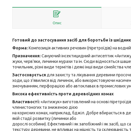
Опис
Готовий до застосування засіб для боротьби із шкідни
Форма:
Композиція активних речовин (піретроїдів) на водній
Призначення:
Сануючий інсектицидний антисептик «Антижу
жуки, черв'яки, личинки мурахи та ін. Сюди відносяться шаше
точильник, різні види термітів і деякі інші види сімейства 
Застосовується
для захисту та лікування деревини просоче
ходи, що з'явилися від личинок, або використовуючи насиче
змочуванням, перфорацією або автоклавах в промислових ум
Висока ефективність проти деревоїдних комах
Властивості:
«Антижук» виготовлений на основі піретроїді
членистоногих та зниженою дією
на корисних комах, наприклад, бджіл. Добре вбирається в де
якій стадії розвитку (личинки або
дорослі особини). Ефективний і як запобіжний і як засіб, що
текстуру деревини, не впливає на міцність та склеюваність 