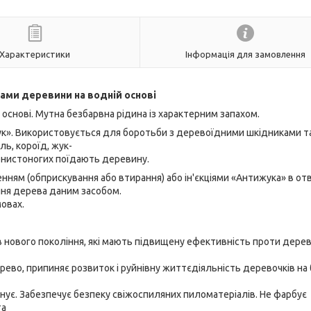
Характеристики
Інформація для замовлення
ками деревини на водній основі
 основі. Мутна безбарвна рідина із характерним запахом.
к». Використовується для боротьби з деревоїдними шкідниками т
ль, короїд, жук-
членистоногих поїдають деревину.
нням (обприскування або втирання) або ін'єкціями «Антижука» в от
ння дерева даним засобом.
овах.
в нового покоління, які мають підвищену ефективність проти дере
рево, припиняє розвиток і руйнівну життєдіяльність деревочків на
 санує. Забезпечує безпеку свіжоспиляних пиломатеріалів. Не фарбує
та