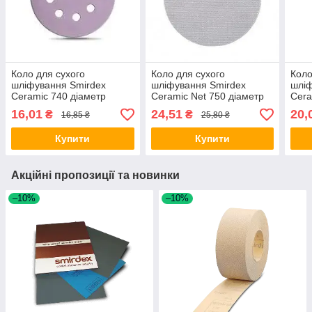
Коло для сухого
Коло для сухого
Коло
шліфування Smirdex
шліфування Smirdex
шліф
Ceramic 740 діаметр
Ceramic Net 750 діаметр
Cera
125мм 8 отворів P40
150мм зерно P80
150м
16,01
24,51
20,
₴
₴
16,85 ₴
25,80 ₴
Купити
Купити
Акційні пропозиції та новинки
–10%
–10%