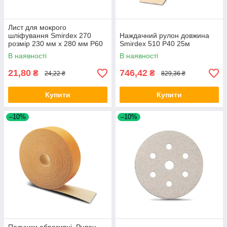
Лист для мокрого
шліфування Smirdex 270
Наждачний рулон довжина
розмір 230 мм х 280 мм Р60
Smirdex 510 Р40 25м
В наявності
В наявності
21,80
746,42
₴
₴
24,22 ₴
829,36 ₴
Купити
Купити
–10%
–10%