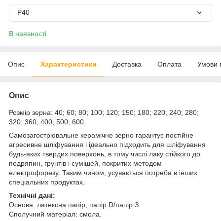
Р40
В наявності
Опис
Характеристики
Доставка
Оплата
Умови 
Опис
Розмір зерна: 40; 60; 80; 100; 120; 150; 180; 220; 240; 280;
320; 360; 400; 500; 600.
Самозагострювальне керамічне зерно гарантує постійне
агресивне шліфування і ідеально підходить для шліфування
будь-яких твердих поверхонь, в тому числі лаку стійкого до
подряпин, грунтів і сумішей, покритих методом
електрофорезу. Таким чином, усувається потреба в інших
спеціальних продуктах.
Технічні дані:
Основа: латексна папір, папір D/папір З
Сполучний матеріал: смола.