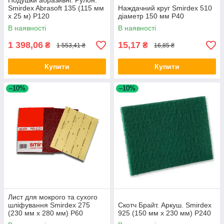
Подушки абразивні. Рулон.
Smirdex Abrasoft 135 (115 мм
Наждачний круг Smirdex 510
x 25 м) Р120
діаметр 150 мм P40
В наявності
В наявності
1 398,06
15,17
₴
₴
1 553,41 ₴
16,85 ₴
Купити
Купити
–10%
–10%
Лист для мокрого та сухого
шліфування Smirdex 275
Скотч Брайт. Аркуш. Smirdex
(230 мм х 280 мм) Р60
925 (150 мм x 230 мм) Р240