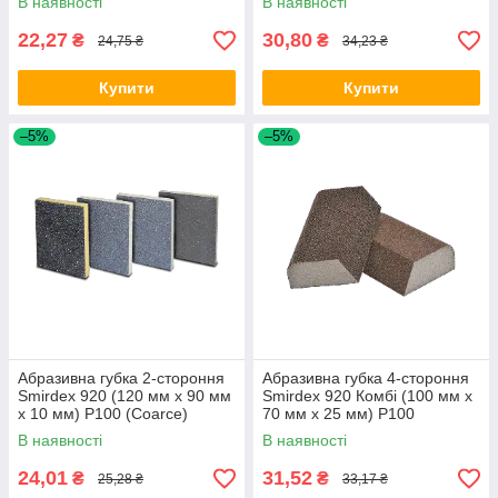
В наявності
В наявності
22,27
30,80
₴
₴
24,75 ₴
34,23 ₴
Купити
Купити
–5%
–5%
Абразивна губка 2-стороння
Абразивна губка 4-стороння
Smirdex 920 (120 мм x 90 мм
Smirdex 920 Комбі (100 мм x
x 10 мм) Р100 (Coarce)
70 мм x 25 мм) Р100
(Coarce)
В наявності
В наявності
24,01
31,52
₴
₴
25,28 ₴
33,17 ₴