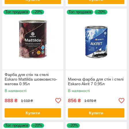
Топ продажів
–20%
Топ продажів
–20%
Фарба для стін та стелі
Eskaro Mattilda шовковисто-
Миюча фарба для стін і стелі
матова 0.95л
Eskaro Akrit 7 0,95л
В наявності
В наявності
888
856
₴
₴
1 110 ₴
1 070 ₴
Купити
Купити
Топ продажів
–20%
–20%