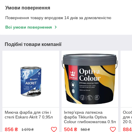
Умови повернення
Повернення товару впродовж 14 днів за домовленістю
Всі умови повернення
Подібні товари компанії
Миюча фарба для стін і
Інтер'єрна латексна
Особ
стелі Eskaro Akrit 7 0,95л
фарба Tikkurila Optiva
для с
Colour глибокоматова 0.9л
20 0
856
504
884
₴
₴
1 070 ₴
560 ₴