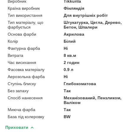
Виробник
Tikkurila
Країна виробник
Фінляндія
Тип використання
Для внутрішніх робіт
Тип матеріалу, що
Штукатурка, Цегла, Дерево,
фарбується
Бетон, Шпалери
Основа фарби
Акрилова
Колір
Білий
Фактурна фарба
Ні
Витрата
8 кв.м
Час висихання
2 годин
Фасовка матеріалу
0.9 л
Аерозольна фарба
Ні
Ступінь блиску
Глибокоматова
Без запаху
Так
Спосіб нанесення
Механізований, Пензликом,
Валіком
Миюча фарба
Так
База під колеровку
BW
Приховати