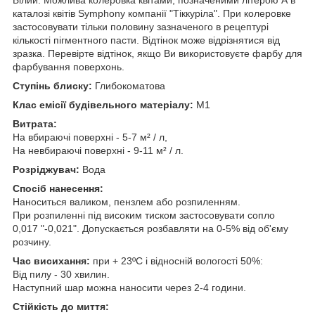
каталозі квітів Symphony компанії "Тіккуріла". При колеровке
застосовувати тільки половину зазначеного в рецептурі
кількості пігментного пасти. Відтінок може відрізнятися від
зразка. Перевірте відтінок, якщо Ви використовуєте фарбу для
фарбування поверхонь.
Ступінь блиску:
Глибокоматова
Клас емісії будівельного матеріалу:
M1
Витрата:
На вбираючі поверхні - 5-7 м² / л,
На невбираючі поверхні - 9-11 м² / л.
Розріджувач:
Вода
Спосіб нанесення:
Наноситься валиком, пензлем або розпиленням.
При розпиленні під високим тиском застосовувати сопло
0,017 "-0,021". Допускається розбавляти на 0-5% від об'єму
розчину.
Час висихання:
при + 23ºС і відносній вологості 50%:
Від пилу - 30 хвилин.
Наступний шар можна наносити через 2-4 години.
Стійкість до миття: