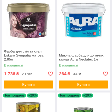
Фарба для стін та стелі
Eskaro Sympatia матова
Миюча фарба для дитячих
2.85л
кімнат Aura Neolatex 1л
В наявності
В наявності
1 736
264
₴
₴
2 170 ₴
330 ₴
Купити
Купити
Топ продажів
–20%
Топ продажів
–20%