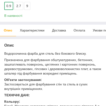
0.9
2.7
9
В наявності
Опис
Характеристики
Доставка
Оплата
Умови п
Опис
Водорозчинна фарба для стель без бокового блиску.
Призначена для фарбування обштукатурених, бетонних,
зашпатлевать поверхонь, цегляних і картонних поверхонь,
деревостружкових, гіпсових і деревоволокнистих плит, а також
шпалер під фарбування всередині приміщень.
Об'єкти застосування:
Застосовується для фарбування стін та стель в сухих
внутрішніх приміщеннях.
ТЕХНІЧНІ ДАНІ:
Кольору:
Білий. Можлива колеровка квітами, позначеними літерою А в