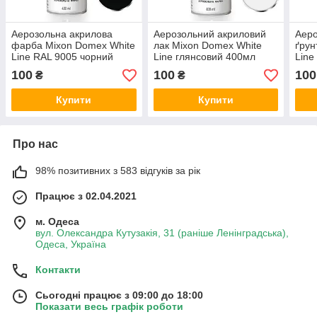
Аерозольна акрилова
Аерозольний акриловий
Аеро
фарба Mixon Domex White
лак Mixon Domex White
ґрун
Line RAL 9005 чорний
Line глянсовий 400мл
Line
глянець 400мл
100
100
100
₴
₴
Купити
Купити
Про нас
98% позитивних з 583 відгуків за рік
Працює з 02.04.2021
м. Одеса
вул. Олександра Кутузакія, 31 (раніше Ленінградська),
Одеса, Україна
Контакти
Сьогодні працює з 09:00 до 18:00
Показати весь графік роботи