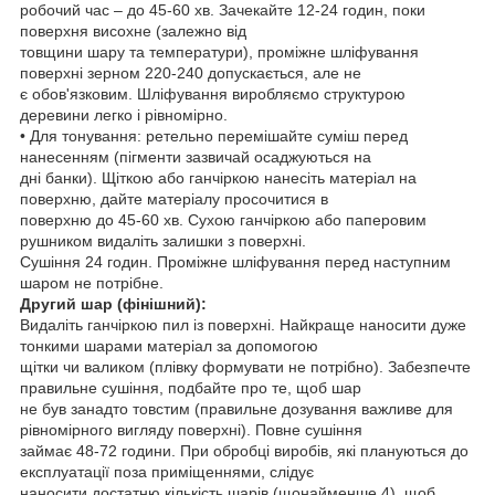
робочий час – до 45-60 хв. Зачекайте 12-24 годин, поки
поверхня висохне (залежно від
товщини шару та температури), проміжне шліфування
поверхні зерном 220-240 допускається, але не
є обов'язковим. Шліфування виробляємо структурою
деревини легко і рівномірно.
• Для тонування: ретельно перемішайте суміш перед
нанесенням (пігменти зазвичай осаджуються на
дні банки). Щіткою або ганчіркою нанесіть матеріал на
поверхню, дайте матеріалу просочитися в
поверхню до 45-60 хв. Сухою ганчіркою або паперовим
рушником видаліть залишки з поверхні.
Сушіння 24 годин. Проміжне шліфування перед наступним
шаром не потрібне.
Другий шар (фінішний):
Видаліть ганчіркою пил із поверхні. Найкраще наносити дуже
тонкими шарами матеріал за допомогою
щітки чи валиком (плівку формувати не потрібно). Забезпечте
правильне сушіння, подбайте про те, щоб шар
не був занадто товстим (правильне дозування важливе для
рівномірного вигляду поверхні). Повне сушіння
займає 48-72 години. При обробці виробів, які плануються до
експлуатації поза приміщеннями, слідує
наносити достатню кількість шарів (щонайменше 4), щоб