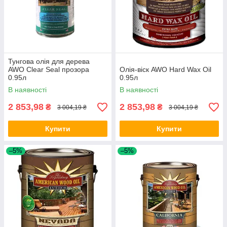
Тунгова олія для дерева
AWO Clear Seal прозора
Олія-віск AWO Hard Wax Oil
0.95л
0.95л
В наявності
В наявності
2 853,98
2 853,98
₴
₴
3 004,19 ₴
3 004,19 ₴
Купити
Купити
–5%
–5%