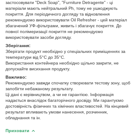
застосовувати "Deck Soap", "Furniture Detragente" - ці
матеріали мають нейтральний Ph, тому не ушкоджують
покриття. Для періодичного догляду та відновлення
рекомендуємо використовувати Оil Refresher - цей матеріал
збагачений УФ-фільтрами, живить і збагачує покриття. До
повної полімеризації покриття не рекомендуємо
використовувати засоби догляду.
Зберігання:
Зберігати продукт необхідно у спеціальних приміщеннях за
температури від 5°С до 35°С.
Використання контейнера необхідно щільно закрити, не
допускайте висихання продукту.
Важливо:
Рекомендуємо завжди спочатку створювати тестову зону, щоб
запобігти небажаному результату.
Ці дані є керівництвом, а чи не гарантією. Інформація
надається внаслідок багаторічного досвіду. Ми гарантуємо
достовірність фізичних та хімічних властивостей. На кінцевий
результат впливають умови нанесення, розчинник,
обладнання та ін.
Приховати