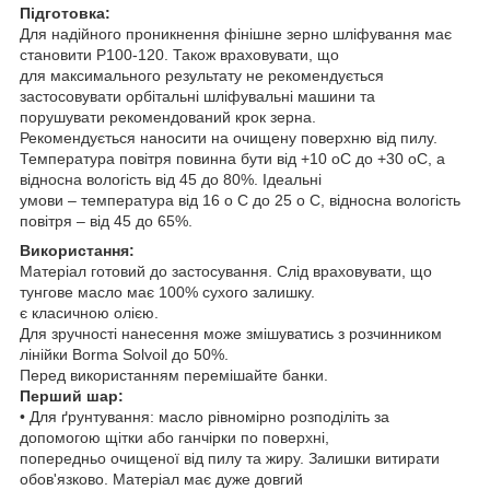
Підготовка:
Для надійного проникнення фінішне зерно шліфування має
становити Р100-120. Також враховувати, що
для максимального результату не рекомендується
застосовувати орбітальні шліфувальні машини та
порушувати рекомендований крок зерна.
Рекомендується наносити на очищену поверхню від пилу.
Температура повітря повинна бути від +10 oC до +30 oC, а
відносна вологість від 45 до 80%. Ідеальні
умови – температура від 16 o C до 25 o C, відносна вологість
повітря – від 45 до 65%.
Використання:
Матеріал готовий до застосування. Слід враховувати, що
тунгове масло має 100% сухого залишку.
є класичною олією.
Для зручності нанесення може змішуватись з розчинником
лінійки Borma Solvoil до 50%.
Перед використанням перемішайте банки.
Перший шар:
• Для ґрунтування: масло рівномірно розподіліть за
допомогою щітки або ганчірки по поверхні,
попередньо очищеної від пилу та жиру. Залишки витирати
обов'язково. Матеріал має дуже довгий