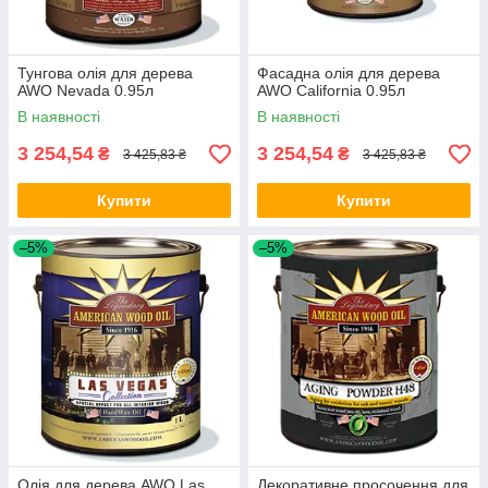
Тунгова олія для дерева
Фасадна олія для дерева
AWO Nevada 0.95л
AWO California 0.95л
В наявності
В наявності
3 254,54
3 254,54
₴
₴
3 425,83 ₴
3 425,83 ₴
Купити
Купити
–5%
–5%
Олія для дерева AWO Las
Декоративне просочення для