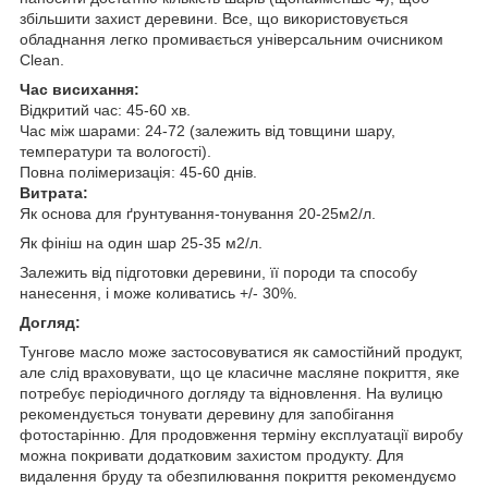
збільшити захист деревини. Все, що використовується
обладнання легко промивається універсальним очисником
Clean.
Час висихання:
Відкритий час: 45-60 хв.
Час між шарами: 24-72 (залежить від товщини шару,
температури та вологості).
Повна полімеризація: 45-60 днів.
Витрата:
Як основа для ґрунтування-тонування 20-25м2/л.
Як фініш на один шар 25-35 м2/л.
Залежить від підготовки деревини, її породи та способу
нанесення, і може коливатись +/- 30%.
Догляд:
Тунгове масло може застосовуватися як самостійний продукт,
але слід враховувати, що це класичне масляне покриття, яке
потребує періодичного догляду та відновлення. На вулицю
рекомендується тонувати деревину для запобігання
фотостарінню. Для продовження терміну експлуатації виробу
можна покривати додатковим захистом продукту. Для
видалення бруду та обезпилювання покриття рекомендуємо