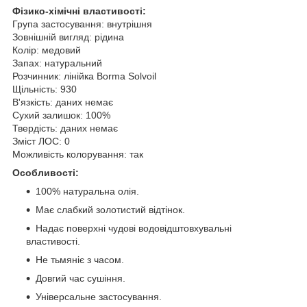
Фізико-хімічні властивості:
Група застосування: внутрішня
Зовнішній вигляд: рідина
Колір: медовий
Запах: натуральний
Розчинник: лінійка Borma Solvoil
Щільність: 930
В'язкість: даних немає
Сухий залишок: 100%
Твердість: даних немає
Зміст ЛОС: 0
Можливість колорування: так
Особливості:
100% натуральна олія.
Має слабкий золотистий відтінок.
Надає поверхні чудові водовідштовхувальні
властивості.
Не тьмяніє з часом.
Довгий час сушіння.
Універсальне застосування.