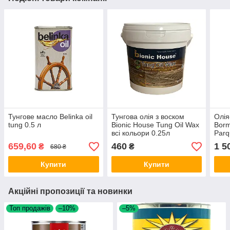
Тунгове масло Belinka oil
Тунгова олія з воском
Олія
tung 0.5 л
Bionic House Tung Oil Wax
Bor
всі кольори 0.25л
Parq
1л (
659,60
460
1 5
₴
₴
680 ₴
Купити
Купити
Акційні пропозиції та новинки
Топ продажів
–10%
–5%