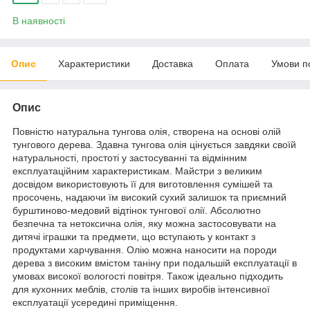
В наявності
Опис
Характеристики
Доставка
Оплата
Умови п
Опис
Повністю натуральна тунгова олія, створена на основі олій
тунгового дерева. Здавна тунгова олія цінується завдяки своїй
натуральності, простоті у застосуванні та відмінним
експлуатаційним характеристикам. Майстри з великим
досвідом використовують її для виготовлення сумішей та
просочень, надаючи їм високий сухий залишок та приємний
бурштиново-медовий відтінок тунгової олії. Абсолютно
безпечна та нетоксична олія, яку можна застосовувати на
дитячі іграшки та предмети, що вступають у контакт з
продуктами харчування. Олію можна наносити на породи
дерева з високим вмістом таніну при подальшій експлуатації в
умовах високої вологості повітря. Також ідеально підходить
для кухонних меблів, столів та інших виробів інтенсивної
експлуатації усередині приміщення.