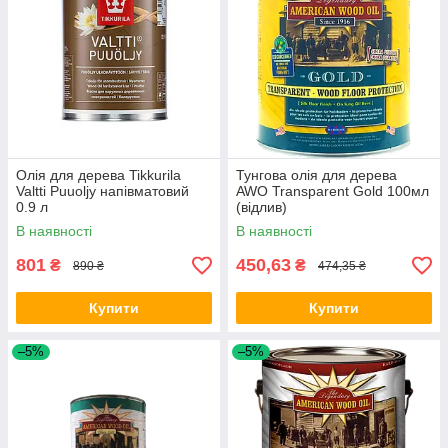
Олія для дерева Tikkurila
Тунгова олія для дерева
Valtti Puuoljy напівматовий
AWO Transparent Gold 100мл
0.9 л
(відлив)
В наявності
В наявності
801
450,63
₴
₴
890 ₴
474,35 ₴
Купити
Купити
–5%
–5%