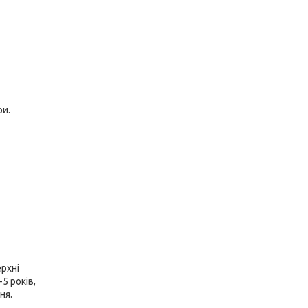
ри.
рхні
5 років,
ня.