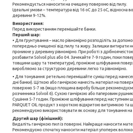
Рекомендується наносити на очищену поверхню від пилу.
Ідеальні умови – температура від 16 oC до 25 oC, відносна во
деревини 9-12%.
Використання:
Перед використанням перемішайте банки.
Перший шар:
• Для ґрунтування – масло рівномірно розподіліть за допомо
попередньо очищеної від пилу та жиру. Залишки витирати не
проникне у деревину рівномірно. При роботі з дрібноячеіс
розбавити Solvoil plus або 04. Зачекайте 7-9 годин, поки пов
товщини шару та температури), проміжне шліфування повер
виробляємо за структурою деревини легко та рівномірно.
• Для тонування: ретельно перемішайте суміш перед нанесе
дні банки). Щіткою або ганчіркою нанесіть матеріал на пове
поверхню 5-7 хв (якщо площина виробу більше рекомендує
розчинника Solvoil 6). Сухою ганчіркою або паперовим рушни
Сушіння 5-7 годин. Проміжне шліфування перед наступним ш
PARQUET OIL продукт з короткою відкритою витримкою та ш
рекомендуємо використовувати як основу для тонування на 
Другий шар (фінішний):
Видаліть ганчіркою пил із поверхні. Найкраще наносити мате
Рекомендуємо спочатку наносити матеріал упоперек волокон