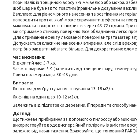
пори. Валік із товщиною ворсу 7-9 мм велюр або мохра. Забе
щоб шар не був надто товстим (правильне дозування важлив
Важливо: для рівномірного нанесення та розтікання матеріал
попередити протяг, який може спричинити дефекти на поверх
максимальна жорсткість покриття через 48-72 години. При н
ми отримаємо стійкішу поверхню. Все обладнання легко про
Для отримання ефекту лакованої поверхні витрата матеріалу
Допускається класичне нанесення втирання, але слід врахов
потрібно завдати набагато більше. Для декоративних елемент
Час висихання:
Відкритий час: 5-7 хв.
Час між шарами: 5-9 (залежить від товщини шару, температур
Повна полімеризація: 30-45 днів.
Витрата:
Як основа для ґрунтування-тонування 13-18 м2/л.
Як фініш на один шар 10-12 м2/л.
Залежить від підготовки деревини, її породи та способу нан
Догляд:
Щотижневе прибирання за допомогою пилососу або миючого за
використовуйте вододисперсійний поліроль із вмістом воску 
залежно від навантаження. Враховуйте, що тонований PARQU