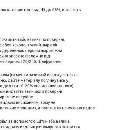
логість повітря – від 45 до 65%, вологість
гою щітки або валика по поверхні,
 обов'язково, тонкий шар олії
тою деревиною перший шар можна
ерхня висохне (залежно від
хні зерном 220/240. Шліфування
нням (пігменти зазвичай осаджуються на
рхню, дайте матеріалу поглинутись у
мо додати 10-20% уповільнювального)
ком видаліть залишки з поверхні.
аром не потрібне.
видким висиханням, тому не
великих площинах, а також для нанесення падом.
ріал за допомогою щітки або валика.
 і відразу вздовж рівномірного покриття.