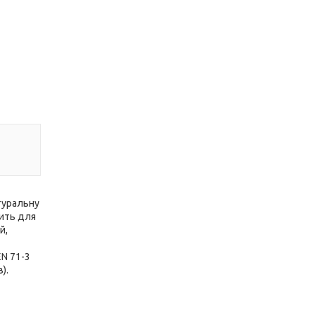
туральну
дить для
й,
EN 71-3
).