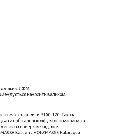
удь-яким ЛФМ.
комендується наносити валиком.
ння має становити Р100-120. Також
увати орбітальні шліфувальні машини та
ження на поверхнях підлоги
MASSE Basse та HOLZMASSE Naturaqua