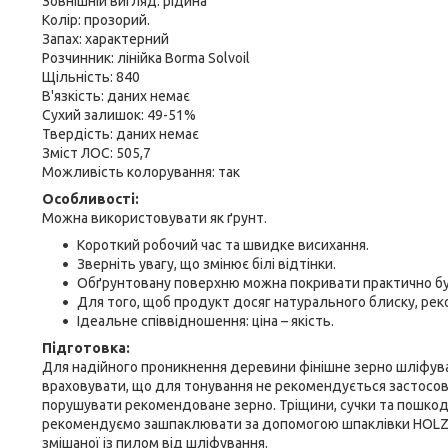
Зовнішній вигляд: рідина
Колір: прозорий.
Запах: характерний
Розчинник: лінійка Borma Solvoil
Щільність: 840
В'язкість: даних немає
Сухий залишок: 49-51%
Твердість: даних немає
Зміст ЛОС: 505,7
Можливість колорування: так
Особливості:
Можна використовувати як ґрунт.
Короткий робочий час та швидке висихання.
Зверніть увагу, що змінює білі відтінки.
Обґрунтовану поверхню можна покривати практично б
Для того, щоб продукт досяг натурального блиску, ре
Ідеальне співвідношення: ціна – якість.
Підготовка:
Для надійного проникнення деревини фінішне зерно шліфува
враховувати, що для тонування не рекомендується застосов
порушувати рекомендоване зерно. Тріщини, сучки та пошкод
рекомендуємо зашпаклювати за допомогою шпаклівки HOLZ
змішаної із пилом від шліфування.