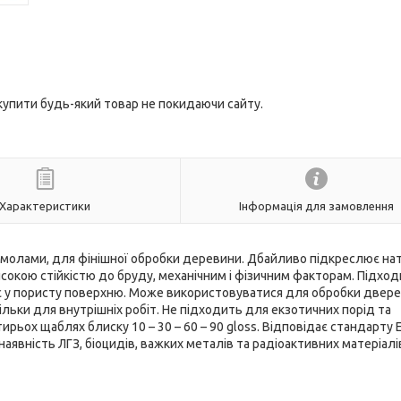
 купити будь-який товар не покидаючи сайту.
Характеристики
Інформація для замовлення
 смолами, для фінішної обробки деревини. Дбайливо підкреслює на
исокою стійкістю до бруду, механічним і фізичним факторам. Підхо
є у пористу поверхню. Може використовуватися для обробки двере
ільки для внутрішніх робіт. Не підходить для екзотичних порід та
ьох щаблях блиску 10 – 30 – 60 – 90 gloss. Відповідає стандарту 
наявність ЛГЗ, біоцидів, важких металів та радіоактивних матеріалів