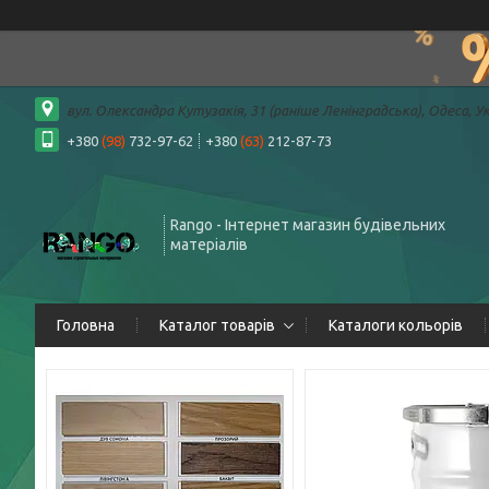
вул. Олександра Кутузакія, 31 (раніше Ленінградська), Одеса, У
+380
(98)
732-97-62
+380
(63)
212-87-73
Rango - Інтернет магазин будівельних
матеріалів
Головна
Каталог товарів
Каталоги кольорів