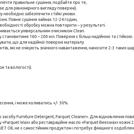
зпечте правильне сушіння, подбайте про те,
е для рівномірного вигляду поверхні).
у необхідно забезпечити стійкі умови.
ні. Повне сушіння займає 12-24 годин,
еобхідності обробку можна повторити – у результаті.
мивається універсальним очисником Clean.
 становитиме 160 – 200 мл. Поверхня є більш надійною та стійкою.
увати, що для надійної поверхні матеріалу
ів, які не очікують значного навантаження, наносите 2-3 таких ша
и та вологості).
есення, і може коливатись +/- 30%.
собу Furniture Detergent, Parquet Cleaner». Для відновлення пове
«Parquet Wax» або реставраційне масло «Parquet Beeswax» кожні 2-
ET OIL не є самостійним продуктом і потребує фінішного оздоблен