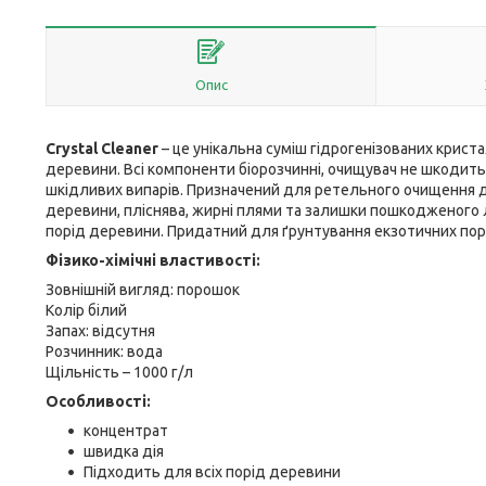
Опис
Crystal Cleaner
– це унікальна суміш гідрогенізованих крист
деревини. Всі компоненти біорозчинні, очищувач не шкодить 
шкідливих випарів. Призначений для ретельного очищення д
деревини, пліснява, жирні плями та залишки пошкодженого л
порід деревини. Придатний для ґрунтування екзотичних пор
Фізико-хімічні властивості:
Зовнішній вигляд: порошок
Колір білий
Запах: відсутня
Розчинник: вода
Щільність – 1000 г/л
Особливості:
концентрат
швидка дія
Підходить для всіх порід деревини