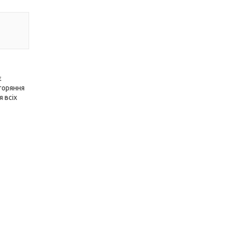
є
горяння
 всіх