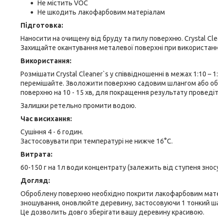
Не містить VOC
Не шкодить лакофарбовим матеріалам
Підготовка:
Наносити на очищену від бруду та пилу поверхню. Crystal Cl
Захищайте окантування металевої поверхні при використанні
Використання:
Розмішати Crystal Cleaner`s у співвідношенні в межах 1:10 – 
перемішайте. Зволожити поверхню садовим шлангом або об
поверхню на 10 - 15 хв, для покращення результату провед
Залишки ретельно промити водою.
Час висихання:
Сушіння 4 - 6 годин.
Застосовувати при температурі не нижче 16°С.
Витрата:
60-150 г на 1л води концентрату (залежить від ступеня зносу
Догляд:
Оброблену поверхню необхідно покрити лакофарбовим матеріа
зношування, оновлюйте деревину, застосовуючи 1 тонкий шар 
Це дозволить довго зберігати вашу деревину красивою.