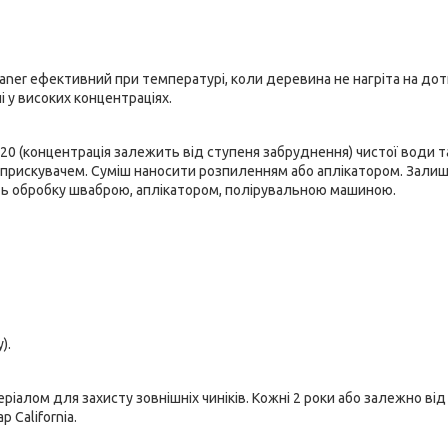
eaner ефективний при температурі, коли деревина не нагріта на дот
 у високих концентраціях.
1:20 (концентрація залежить від ступеня забруднення) чистої води т
прискувачем. Суміш наносити розпиленням або аплікатором. Зали
іть обробку шваброю, аплікатором, полірувальною машиною.
).
лом для захисту зовнішніх чиніків. Кожні 2 роки або залежно від
California.