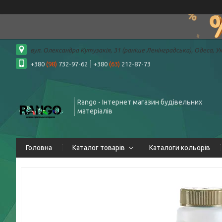
вул. Олександра Кутузакія, 31 (раніше Ленінградська), Одеса, У
+380
(98)
732-97-62
+380
(63)
212-87-73
Rango - Інтернет магазин будівельних
матеріалів
Головна
Каталог товарів
Каталоги кольорів