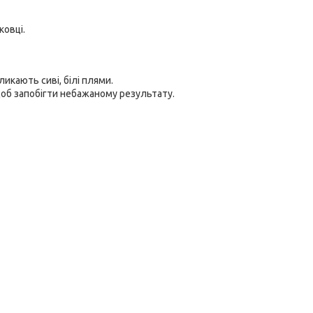
ковці.
икають сиві, білі плями.
об запобігти небажаному результату.