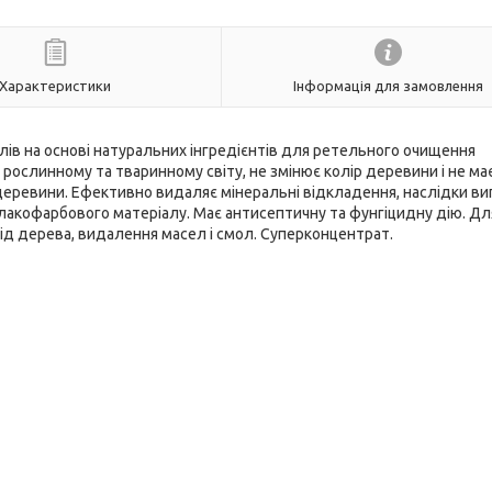
Характеристики
Інформація для замовлення
алів на основі натуральних інгредієнтів для ретельного очищення
рослинному та тваринному світу, не змінює колір деревини і не ма
еревини. Ефективно видаляє мінеральні відкладення, наслідки ви
акофарбового матеріалу. Має антисептичну та фунгіцидну дію. Для
ід дерева, видалення масел і смол. Суперконцентрат.