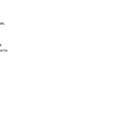
ик.
а
шити