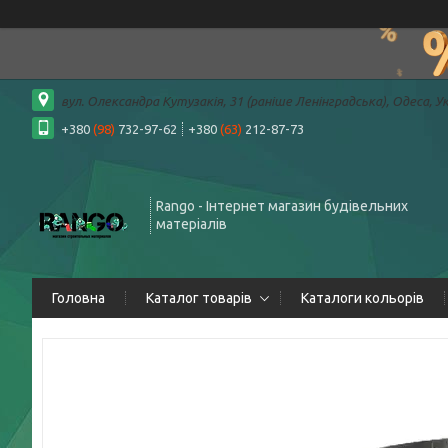
вул. Олександра Кутузакія, 31 (раніше Ленінградська), Одеса, У
+380
(98)
732-97-62
+380
(63)
212-87-73
Rango - Інтернет магазин будівельних
матеріалів
Головна
Каталог товарів
Каталоги кольорів