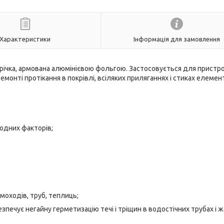
Характеристики
Інформація для замовлення
річка, армована алюмінієвою фольгою. Застосовується для пристр
емонті протікання в покрівлі, всіляких приляганнях і стиках елемен
одних факторів;
имоходів, труб, теплиць;
езпечує негайну герметизацію течі і тріщин в водостічних трубах і 