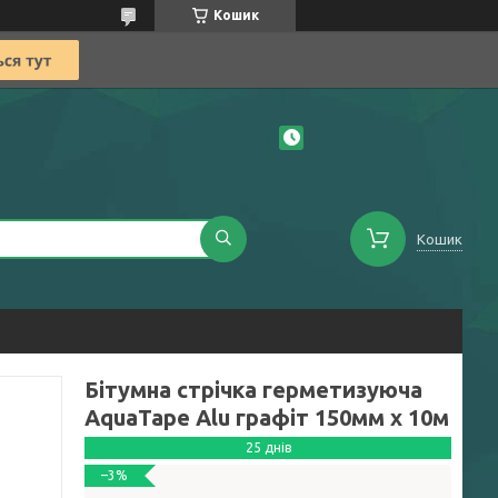
Кошик
Кошик
Бітумна стрічка герметизуюча
AquaTape Alu графіт 150мм х 10м
25 днів
–3%