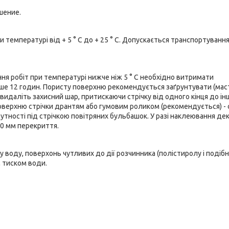
шение.
ри температурі від + 5 ° С до + 25 ° С. Допускається транспортуванн
я робіт при температурі нижче ніж 5 ° С необхідно витримати
ше 12 годин. Пористу поверхню рекомендується заґрунтувати (мас
 видаліть захисний шар, притискаючи стрічку від одного кінця до ін
верхню стрічки дрантям або гумовим роликом (рекомендується) - 
утності під стрічкою повітряних бульбашок. У разі наклеювання де
30 мм перекриття.
у воду, поверхонь чутливих до дії розчинника (полістиролу і подіб
м тиском води.