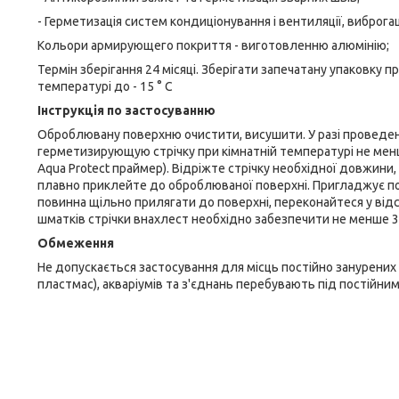
- Герметизація систем кондиціонування і вентиляції, виброга
Кольори армирующего покриття - виготовленню алюмінію;
Термін зберігання 24 місяці. Зберігати запечатану упаковку п
температурі до - 15 ° С
Інструкція по застосуванню
Оброблювану поверхню очистити, висушити. У разі проведенн
герметизирующую стрічку при кімнатній температурі не мен
Aqua Protect праймер). Відріжте стрічку необхідної довжини,
плавно приклейте до оброблюваної поверхні. Пригладжує по
повинна щільно прилягати до поверхні, переконайтеся у відс
шматків стрічки внахлест необхідно забезпечити не менше 
Обмеження
Не допускається застосування для місць постійно занурених 
пластмас), акваріумів та з'єднань перебувають під постійни