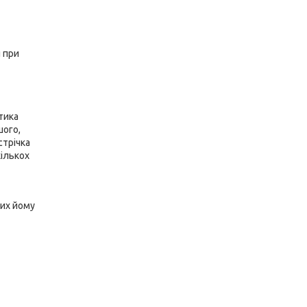
я при
тика
шого,
стрічка
кількох
них йому