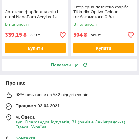
Інтер'єрна латексна фарба
Латексна фарба для стін і
Tikkurila Optiva Colour
стелі NanoFarb Acrylux 1л
глибокоматова 0.9л
В наявності
В наявності
339,15
504
₴
₴
399 ₴
560 ₴
Купити
Купити
Показати ще
Про нас
98% позитивних з 582 відгуків за рік
Працює з 02.04.2021
м. Одеса
вул. Олександра Кутузакія, 31 (раніше Ленінградська),
Одеса, Україна
Контакти