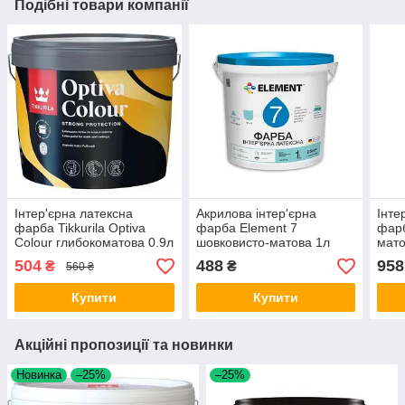
Подібні товари компанії
Інтер'єрна латексна
Акрилова інтер'єрна
Інте
фарба Tikkurila Optiva
фарба Element 7
фарб
Colour глибокоматова 0.9л
шовковисто-матова 1л
мато
504
488
958
₴
₴
560 ₴
Купити
Купити
Акційні пропозиції та новинки
Новинка
–25%
–25%