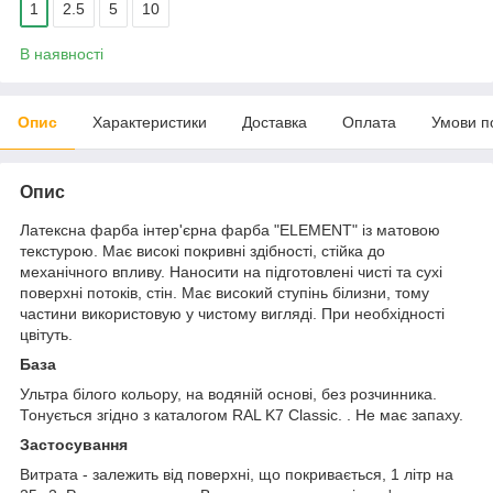
1
2.5
5
10
В наявності
Опис
Характеристики
Доставка
Оплата
Умови п
Опис
Латексна фарба інтер'єрна фарба "ELEMENT" із матовою
текстурою. Має високі покривні здібності, стійка до
механічного впливу. Наносити на підготовлені чисті та сухі
поверхні потоків, стін. Має високий ступінь білизни, тому
частини використовую у чистому вигляді. При необхідності
цвітуть.
База
Ультра білого кольору, на водяній основі, без розчинника.
Тонується згідно з каталогом RAL K7 Classic. . Не має запаху.
Застосування
Витрата - залежить від поверхні, що покривається, 1 літр на