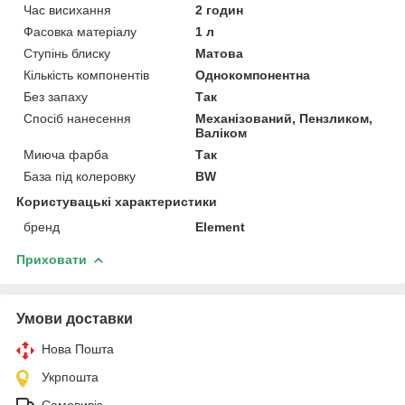
Час висихання
2 годин
Фасовка матеріалу
1 л
Ступінь блиску
Матова
Кількість компонентів
Однокомпонентна
Без запаху
Так
Спосіб нанесення
Механізований, Пензликом,
Валіком
Миюча фарба
Так
База під колеровку
BW
Користувацькі характеристики
бренд
Element
Приховати
Умови доставки
Нова Пошта
Укрпошта
Самовивіз