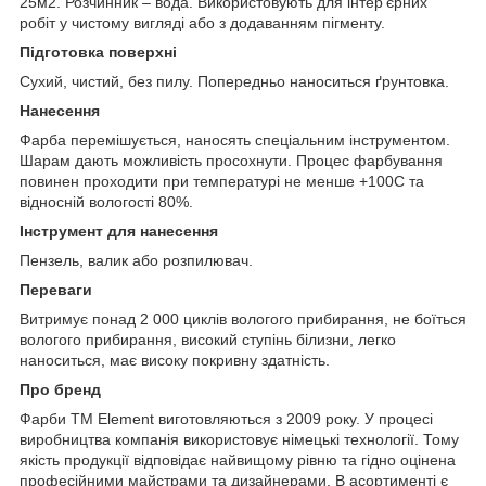
25м2. Розчинник – вода. Використовують для інтер'єрних
робіт у чистому вигляді або з додаванням пігменту.
Підготовка поверхні
Сухий, чистий, без пилу. Попередньо наноситься ґрунтовка.
Нанесення
Фарба перемішується, наносять спеціальним інструментом.
Шарам дають можливість просохнути. Процес фарбування
повинен проходити при температурі не менше +100С та
відносній вологості 80%.
Інструмент для нанесення
Пензель, валик або розпилювач.
Переваги
Витримує понад 2 000 циклів вологого прибирання, не боїться
вологого прибирання, високий ступінь білизни, легко
наноситься, має високу покривну здатність.
Про бренд
Фарби ТМ Element виготовляються з 2009 року. У процесі
виробництва компанія використовує німецькі технології. Тому
якість продукції відповідає найвищому рівню та гідно оцінена
професійними майстрами та дизайнерами. В асортименті є