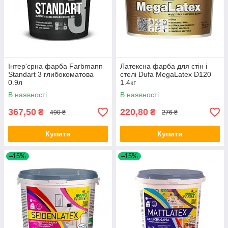
Інтер'єрна фарба Farbmann
Латексна фарба для стін і
Standart 3 глибокоматова
стелі Dufa MegaLatex D120
0.9л
1.4кг
В наявності
В наявності
367,50
220,80
₴
₴
490 ₴
276 ₴
Купити
Купити
–15%
–15%