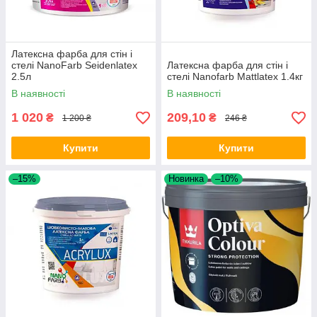
Латексна фарба для стін і
стелі NanoFarb Seidenlatex
Латексна фарба для стін і
2.5л
стелі Nanofarb Mattlatex 1.4кг
В наявності
В наявності
1 020
209,10
₴
₴
1 200 ₴
246 ₴
Купити
Купити
–15%
Новинка
–10%