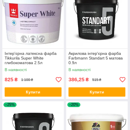
Інтер'єрна латексна фарба
Акрилова інтер'єрна фарба
Tikkurila Super White
Farbmann Standart 5 матова
глибокоматова 2.5л
0.9л
В наявності
В наявності
825
386,25
₴
₴
1 100 ₴
515 ₴
Купити
Купити
–25%
–20%