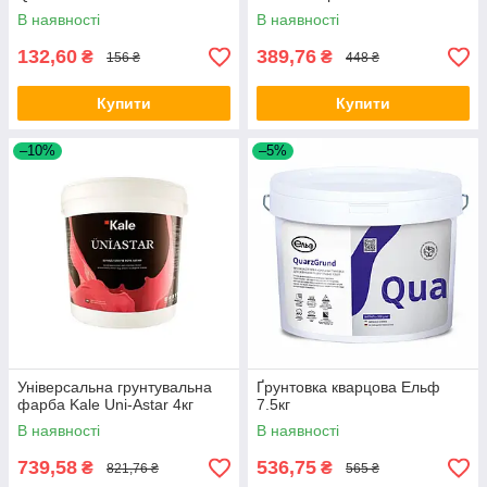
В наявності
В наявності
132,60
389,76
₴
₴
156 ₴
448 ₴
Купити
Купити
–10%
–5%
Універсальна грунтувальна
Ґрунтовка кварцова Ельф
фарба Kale Uni-Astar 4кг
7.5кг
В наявності
В наявності
739,58
536,75
₴
₴
821,76 ₴
565 ₴