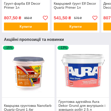
Грунт-фарба Elf Decor
Кварцовий ґрунт Elf Decor
Деко
Primer 1л
Quartz Primer 1л
Deco
807,50
541,50
807
₴
₴
850 ₴
570 ₴
Купити
Купити
Акційні пропозиції та новинки
–15%
–13%
Ґрунтовка адгезійна Aura
Кварцова грунтовка Nanofarb
Dekor Grund для внутрішніх і
Quartz-Grunt 1.4кг
зовнішніх робіт 2.5 л