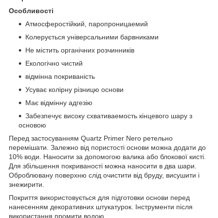
Особливості
Атмосферостійкий, паропроницаемий
Колерується універсальними барвниками
Не містить органічних розчинників
Екологічно чистий
відмінна покриваність
Усуває колірну різницю основи
Має відмінну адгезію
Забезпечує високу схвативаемость кінцевого шару з
основою
Перед застосуванням Quartz Primer Nero ретельно
перемішати. Залежно від пористості основи можна додати до
10% води. Наносити за допомогою валика або блокової кисті.
Для збільшення покриваності можна наносити в два шари.
Оброблювану поверхню слід очистити від бруду, висушити і
знежирити.
Покриття використовується для підготовки основи перед
нанесенням декоративних штукатурок. Інструменти після
використання промити водою.