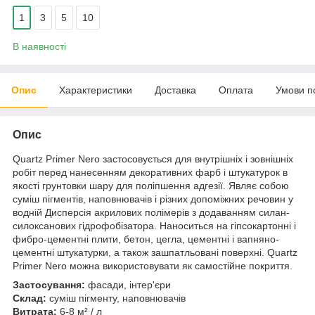
1
3
5
10
В наявності
Опис
Характеристики
Доставка
Оплата
Умови п
Опис
Quartz Primer Nero застосовується для внутрішніх і зовнішніх
робіт перед нанесенням декоративних фарб і штукатурок в
якості грунтовки шару для поліпшення адгезії. Являє собою
суміш пігментів, наповнювачів і різних допоміжних речовин у
водній Дисперсія акрилових полімерів з додаванням силан-
силоксанових гідрофобізатора. Наноситься на гіпсокартонні і
фибро-цементні плити, бетон, цегла, цементні і вапняно-
цементні штукатурки, а також зашпатльовані поверхні. Quartz
Primer Nero можна використовувати як самостійне покриття.
Застосування:
фасади, інтер'єри
Склад:
суміш пігменту, наповнювачів
Витрата:
6-8 м² / л