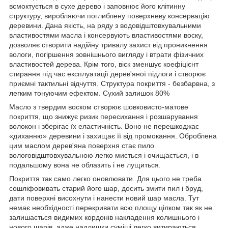
всмоктується в сухе дерево і заповнює його клітинну
структуру, виробляючи поглиблену поверхневу консервацію
деревини. Дана якість, на ряду з водовідштовхувальними
властивостями масла і консервують властивостями воску,
дозволяє створити надійну тривалу захист від проникнення
вологи, погіршення зовнішнього вигляду і втрати фізичних
властивостей дерева. Крім того, віск зменшує коефіцієнт
стирання під час експлуатації дерев'яної підлоги і створює
приємні тактильні відчуття. Структура покриття - безбарвна, з
легким тонуючим ефектом. Сухий залишок 80%
Масло з твердим воском створює шовковисто-матове
покриття, що знижує ризик пересихання і розшарування
волокон і зберігає їх еластичність. Воно не перешкоджає
«диханню» деревини і захищає її від промокання. Оброблена
цим маслом дерев'яна поверхня стає пило
вологовідштовхувальною легко миється і очищається, і в
подальшому вона не облазить і не лущиться.
Покриття так само легко оновлювати. Для цього не треба
сошліфовивать старий його шар, досить змити пил і бруд,
дати поверхні висохнути і нанести новий шар масла. Тут
немає необхідності перекривати всю площу цілком так як не
залишається видимих ​​кордонів накладення колишнього і
нового шарів, адже надлишки суміші легко витираються