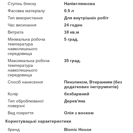
Ступінь блиску
Напівглянсова
Фасовка матеріалу
0.5 л
Тип використання
Для внутрішніх робіт
Час висихання
24 годин
Витрата
18 кв.м
Мінімальна робоча
5 град.
температура
навколишнього
середовища
Максимальна робоча
35 град.
температура
навколишнього
середовища
Спосіб нанесення
Пензликом, Втиранням (без
додаткових інструментів)
Колір
безбарвний
Тип оброблюваної
Дерев'яна
поверхні
Вид покриття
Олія з воском
Користувацькі характеристики
бренд
Bionic House