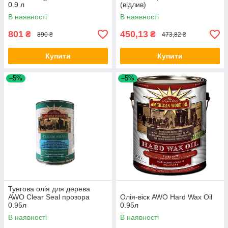
0.9 л
(відлив)
В наявності
В наявності
801
450,13
₴
₴
890 ₴
473,82 ₴
Купити
Купити
–5%
–5%
Тунгова олія для дерева
AWO Clear Seal прозора
Олія-віск AWO Hard Wax Oil
0.95л
0.95л
В наявності
В наявності