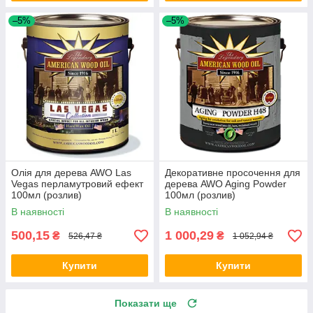
–5%
–5%
Олія для дерева AWO Las
Декоративне просочення для
Vegas перламутровий ефект
дерева AWO Aging Powder
100мл (розлив)
100мл (розлив)
В наявності
В наявності
500,15
1 000,29
₴
₴
526,47 ₴
1 052,94 ₴
Купити
Купити
Показати ще