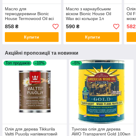
Масло для
Масло з карнаубським
Олія
термодеревини Bionic
віском Bionic House Oil
Oil 
House Termowood Oil всі
Wax всі кольори 1л
можл
кольори 1л
0.5л
858
590
582
₴
₴
Купити
Купити
Акційні пропозиції та новинки
Топ продажів
–10%
–5%
Олія для дерева Tikkurila
Тунгова олія для дерева
Valtti Puuoljy напівматовий
AWO Transparent Gold 100мл