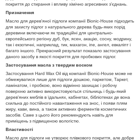
покриття до стирання і впливу хімічно агресивних з'єднань.
Призначення
Масло для дерев'яної підлоги компанії Bionic-House підходить
для захисту підлог з натурального дерева будь-яких порід
деревини включаючи як традиційні для центрально-
європейського регіону дуб, бук, ясен, акацію, сосну, модрину,
так і екзотичні, наприклад, тик, махагон, іпе, ангел, евкаліпт і
багато іншого. Прекрасний результат показало застосування
даного засобу в якості покриття для пробкових підлог.
Застосування масла з твердим воском
Застосування Hard Wax Oil від компанії Bionic-House може не
обмежуватися лише для підлоги дошкою, паркетом, Таркет,
ламінатом, і пробкою, воно відмінно захищає і робочу
поверхню активно використовуються стільниць і будь-який
дерев'яних меблів в їдальнях, кабінетах, бібліотеках де вона
схильна до постійного навантаження на знос, і появи плям
жиру, кави, вина, а також активних ферментів косметичних
засобів. Саме з цього його рекомендують навіть для
приміщень з підвищеною вологістю.
Властивості
Масло для підлоги не утворює плівкового покриття, але добре