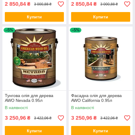
2 850,84
2 850,84
₴
₴
3 000,88 ₴
3 000,88 ₴
Купити
Купити
–5%
–5%
Тунгова олія для дерева
Фасадна олія для дерева
AWO Nevada 0.95л
AWO California 0.95л
В наявності
В наявності
3 250,96
3 250,96
₴
₴
3 422,06 ₴
3 422,06 ₴
Купити
Купити