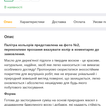
В наявності
Опис
Характеристики
Доставка
Оплата
Умови п
Опис
Палітра кольорів представлена на фото №2,
переконливе прохання вказувати колір в коментарях до
замовлення.
Масло для дерев'яної підлоги з твердим воском - це красиве,
натуральне, надійне, засіб яке легко наноситься і не вимагає
особливого догляду! Пропонуємо скористатися зносостійким
покриттям для внутрішніх робіт, яке не втрачає унікальний і
природний зовнішній вигляд поверхні, що захищається, легко
оновлюється і абсолютно нешкідливо для будь-якого
побутового застосування.
Форма
Готова до застосування суміш на основі природних масел з
додаванням бджолиного воску і добавок, які надають стійкість