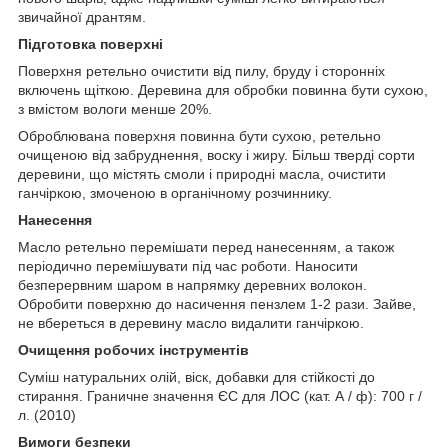
звичайної дрантям.
Підготовка поверхні
Поверхня ретельно очистити від пилу, бруду і сторонніх
включень щіткою. Деревина для обробки повинна бути сухою,
з вмістом вологи менше 20%.
Оброблювана поверхня повинна бути сухою, ретельно
очищеною від забруднення, воску і жиру. Більш тверді сорти
деревини, що містять смоли і природні масла, очистити
ганчіркою, змоченою в органічному розчиннику.
Нанесення
Масло ретельно перемішати перед нанесенням, а також
періодично перемішувати під час роботи. Наносити
безперервним шаром в напрямку деревних волокон.
Обробити поверхню до насичення пензлем 1-2 рази. Зайве,
не вбереться в деревину масло видалити ганчіркою.
Очищення робочих інструментів
Суміш натуральних олій, віск, добавки для стійкості до
стирання. Граничне значення ЄС для ЛОС (кат. А / ф): 700 г /
л. (2010)
Вимоги безпеки