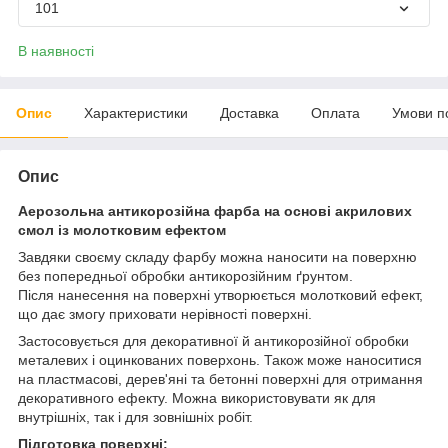
101
В наявності
Опис
Характеристики
Доставка
Оплата
Умови п
Опис
Аерозольна антикорозійна фарба на основі акрилових
смол із молотковим ефектом
Завдяки своєму складу фарбу можна наносити на поверхню
без попередньої обробки антикорозійним ґрунтом.
Після нанесення на поверхні утворюється молотковий ефект,
що дає змогу приховати нерівності поверхні.
Застосовується для декоративної й антикорозійної обробки
металевих і оцинкованих поверхонь. Також може наноситися
на пластмасові, дерев'яні та бетонні поверхні для отримання
декоративного ефекту. Можна використовувати як для
внутрішніх, так і для зовнішніх робіт.
Підготовка поверхні: