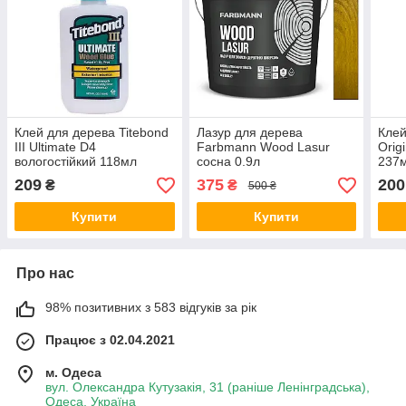
Клей для дерева Titebond
Лазур для дерева
Клей
III Ultimate D4
Farbmann Wood Lasur
Orig
вологостійкий 118мл
сосна 0.9л
237
209
375
200
₴
₴
500 ₴
Купити
Купити
Про нас
98% позитивних з 583 відгуків за рік
Працює з 02.04.2021
м. Одеса
вул. Олександра Кутузакія, 31 (раніше Ленінградська),
Одеса, Україна