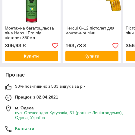
Монтажна багатоцільова
Hercul G-12 пістолет для
Піст
піна Hercul Pro під
монтажної піни
піни
пістолет 850мл
306,93
163,73
356
₴
₴
Купити
Купити
Про нас
98% позитивних з 583 відгуків за рік
Працює з 02.04.2021
м. Одеса
вул. Олександра Кутузакія, 31 (раніше Ленінградська),
Одеса, Україна
Контакти