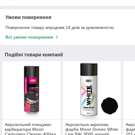
Умови повернення
Повернення товару впродовж 14 днів за домовленістю
Всі умови повернення
Подібні товари компанії
Аерозольний очищувач
Аерозольна акрилова
Аеро
карбюратора Mixon
фарба Mixon Domex White
фарб
Carburetor Cleaner 400мл
Line RAL 9005 чорний
101 