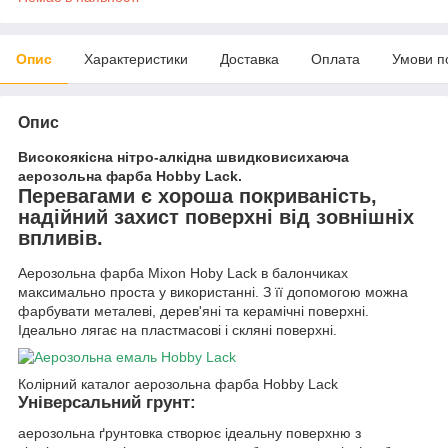
Опис
Характеристики
Доставка
Оплата
Умови п
Опис
Високоякісна нітро-алкідна швидковисихаюча
аерозольна фарба Hobby Lack.
Перевагами є хороша покриваність,
надійний захист поверхні від зовнішніх
впливів.
Аерозольна фарба Mixon Hoby Lack в балончиках
максимально проста у використанні. З її допомогою можна
фарбувати металеві, дерев'яні та керамічні поверхні.
Ідеально лягає на пластмасові і скляні поверхні.
Колірний каталог аерозольна фарба Hobby Lack
Універсальний грунт:
аерозольна ґрунтовка створює ідеальну поверхню з