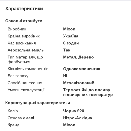
Характеристики
Основні атрибути
Виробник
Mixon
Країна виробник
Україна
Час висихання
6 годин
Аерозольна емаль
Так
Тип матеріалу, що
Метал, Дерево
фарбується
Кількість компонентів
Однокомпонентна
Без запаху
Ні
Спосіб нанесення
Механізований
Умови експлуатації
Термостійкі до впливу
підвищених температур
Користувацькі характеристики
Колір
Чорна 920
Основа емалі
Нітро-Алкідна
бренд
Mixon