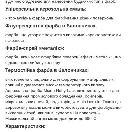
відмінною адгезією для нанесення будь-яких типів фарб.
Універсальна аерозольна емаль:
нітро-алкідна фарба для фарбування різних поверхонь.
Флуоресцентна фарба в балончиках:
фарба, що утворює покриття з високими характеристиками
яскравості.
Фарба-спрей «металік»:
фарба, яка надає офарблює поверхні ефект «металік», що
підкреслює глибину кольору.
Термостійка фарба в балончиках:
виготовлена спеціально для фарбування матеріалів, які
повинні піддаватися високотемпературного впливу.
Аерозольна фарба Mixon Hoby Lack використовується для
фарбування промислового обладнання, бойлерів,
мікрохвильових печей, радіаторів, камінів і котлів. Також цю
аерозольну емаль можна використовувати для фарбування
вихлопних труб, двигунів, супортів і ін поверхонь.
Максимальний нагрів може доходити до 690°С.
Характеристики: