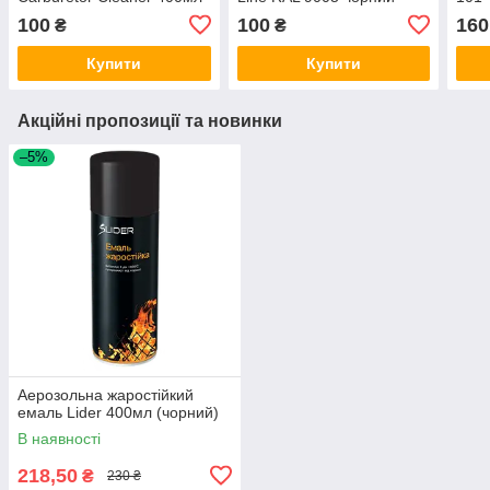
глянець 400мл
100
100
160
₴
₴
Купити
Купити
Акційні пропозиції та новинки
–5%
Аерозольна жаростійкий
емаль Lider 400мл (чорний)
В наявності
218,50
₴
230 ₴