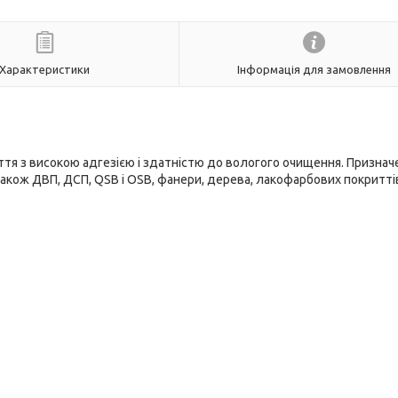
Характеристики
Інформація для замовлення
ття з високою адгезією і здатністю до вологого очищення. Признач
також ДВП, ДСП, QSB і OSB, фанери, дерева, лакофарбових покриттів