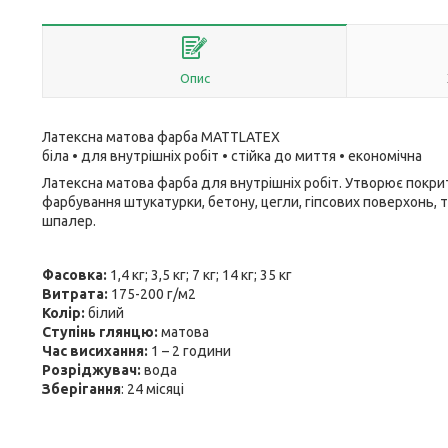
Опис
Латексна матова фарба MATTLATEX
біла • для внутрішніх робіт • стійка до миття • економічна
Латексна матова фарба для внутрішніх робіт. Утворює покри
фарбування штукатурки, бетону, цегли, гіпсових поверхонь, 
шпалер.
Фасовка:
1,4 кг; 3,5 кг; 7 кг; 14 кг; 35 кг
Витрата:
175-200 г/м2
Колір:
білий
Ступінь глянцю:
матова
Час висихання:
1 – 2 години
Розріджувач:
вода
Зберігання
: 24 місяці