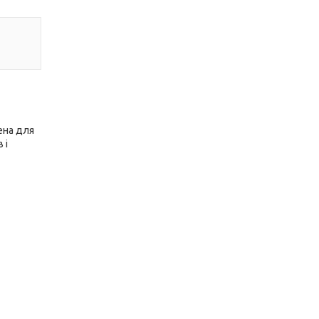
ена для
 і