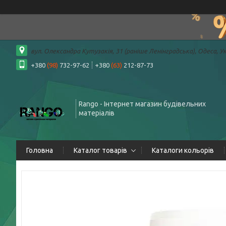
вул. Олександра Кутузакія, 31 (раніше Ленінградська), Одеса, У
+380
(98)
732-97-62
+380
(63)
212-87-73
Rango - Інтернет магазин будівельних
матеріалів
Головна
Каталог товарів
Каталоги кольорів