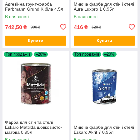
Адгезійна грунт-фарба
Миюча фарба для стін і стелі
Farbmann Grund K біла 4.5л
Aura Luxpro 1 0.95л
В наявності
В наявності
742,50
416
₴
₴
990 ₴
520 ₴
Купити
Купити
Топ продажів
–20%
Топ продажів
–20%
Фарба для стін та стелі
Eskaro Mattilda шовковисто-
Миюча фарба для стін і стелі
матова 0.95л
Eskaro Akrit 7 0,95л
В наявності
В наявності