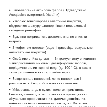
Гіпоалергенна акрилова фарба (Підтверджено
Асоціацією алергологів України)
Утворює тонкошарове і еластичне покриття,
підкреслює фактуру шпалер і інших поверхонь зі
складним рельєфом
Відмінна покриваність дозволяє значно знизити
витрату
З «ефектом лотоса» (водо- і грязевідштовхувальне,
антистатичне покриття)
Особливо стійка до миття. Витримує часту очищення
з використанням миючих і дезінфікуючих засобів,
періодичне вплив гарячої води (до 100 ° С), а також
таких розчинників як спирт, уайт-спірит
Бездоганна в нанесенні, легко наноситься і
розкочується, без розбризкування і патьоків
Універсальна, для сухих і вологих приміщень.
Рекомендована для застосування в приміщеннях
лікувально-профілактичних, дитячих дошкільних,
шкільних та інших навчальних закладах. Висновок