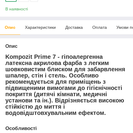
В наявності
Опис
Характеристики
Доставка
Оплата
Умови п
Опис
Kompozit Prime 7
- гіпоалергенна
латексна акрилова фарба з легким
шовковистим блиском для забарвлення
шпалер, стін і стель. Особливо
рекомендується для приміщень з
підвищеними вимогами до гігієнічності
покриття (дитячі кімнати, медичні
установи та ін.). Відрізняється високою
стійкістю до миття і
водовідштовхувальним ефектом.
Особливості