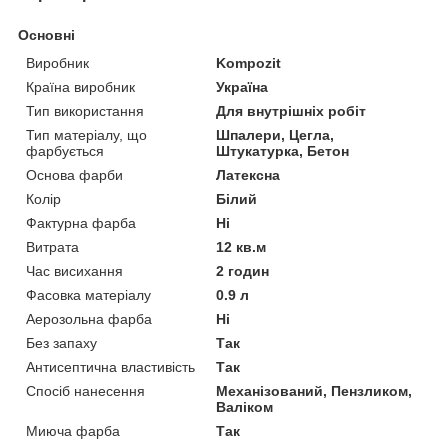
Основні
Виробник
Kompozit
Країна виробник
Україна
Тип використання
Для внутрішніх робіт
Тип матеріалу, що
Шпалери, Цегла,
фарбується
Штукатурка, Бетон
Основа фарби
Латексна
Колір
Білий
Фактурна фарба
Ні
Витрата
12 кв.м
Час висихання
2 годин
Фасовка матеріалу
0.9 л
Аерозольна фарба
Ні
Без запаху
Так
Антисептична властивість
Так
Спосіб нанесення
Механізований, Пензликом,
Валіком
Миюча фарба
Так