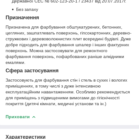
Державної СЕС № 602-123-20-1 / 23437 від 20.07.2017г.
Без запаху
Призначення
Призначена для фарбування обштукатурених, бетонних,
цегляних, зашпатлевать поверхонь, гіпсокартонних, деревно-
стружкових і деревоволокнистих плит всередині будівлі. Дуже
добре підходить для фарбування шпалер і інших фактурних
поверхонь. Можна застосовувати для ремонтного
фарбування поверхонь, пофарбованих раніше алкідними
емалями.
Сфера застосування
Застосовують для фарбування стін і стель в сухих і вологих
приміщеннях, в тому числі з дуже інтенсивною
експлуатаційним навантаженням. Особливо рекомендується
для приміщень з підвищеними вимогами до гігієнічності
покриття (дитячі кімнати, медичні установи та ін.)
Приховати
Характеристики