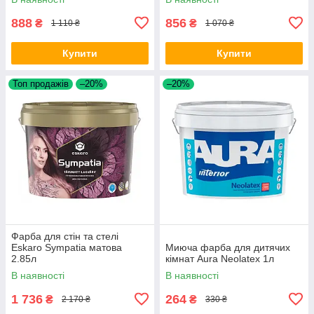
888
856
₴
₴
1 110 ₴
1 070 ₴
Купити
Купити
Топ продажів
–20%
–20%
Фарба для стін та стелі
Eskaro Sympatia матова
Миюча фарба для дитячих
2.85л
кімнат Aura Neolatex 1л
В наявності
В наявності
1 736
264
₴
₴
2 170 ₴
330 ₴