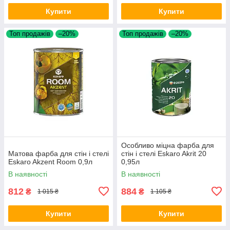
Купити
Купити
Топ продажів
–20%
Топ продажів
–20%
Особливо міцна фарба для
Матова фарба для стін і стелі
стін і стелі Eskaro Akrit 20
Eskaro Akzent Room 0,9л
0,95л
В наявності
В наявності
812
884
₴
₴
1 015 ₴
1 105 ₴
Купити
Купити