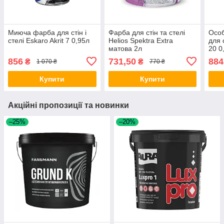
Миюча фарба для стін і
Фарба для стін та стелі
Особ
стелі Eskaro Akrit 7 0,95л
Helios Spektra Extra
для с
матова 2л
20 0
856
731,50
884
₴
₴
1 070 ₴
770 ₴
Купити
Купити
Акційні пропозиції та новинки
–25%
–20%