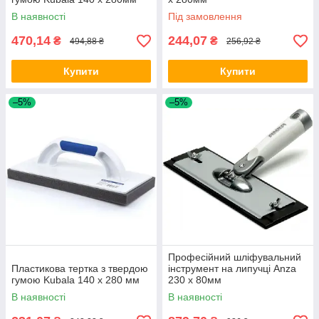
В наявності
Під замовлення
470,14
244,07
₴
₴
494,88 ₴
256,92 ₴
Купити
Купити
–5%
–5%
Професійний шліфувальний
Пластикова тертка з твердою
інструмент на липучці Anza
гумою Kubala 140 х 280 мм
230 x 80мм
В наявності
В наявності