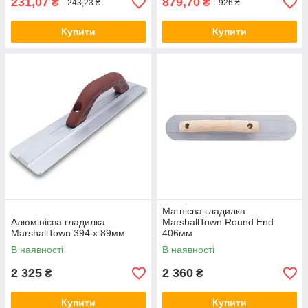
231,07
879,70
₴
₴
243,23 ₴
926 ₴
Купити
Купити
Магнієва гладилка
Алюмінієва гладилка
MarshallTown Round End
MarshallTown 394 х 89мм
406мм
В наявності
В наявності
2 325
2 360
₴
₴
Купити
Купити