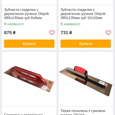
Зубчаста гладилка з
Зубчаста гладилка з
дерев'яною ручкою Olejnik
дерев'яною ручкою Olejnik
480x130мм зуб 8x8мм
380x130мм зуб 10x10мм
В наявності
В наявності
875
731
₴
₴
Купити
Купити
Терка посилена з гумовою
Гладилка з дерев'яною
ручкою Olejnik