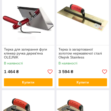
Терка для затирання фуги
Терка із загартованої
клінкер ручка дерев'яна
золотом нержавіючої сталі
OLEJNIK
Olejnik Stainless
120x406x0.65мм
В наявності
В наявності
1 464
3 594
₴
₴
Купити
Купити