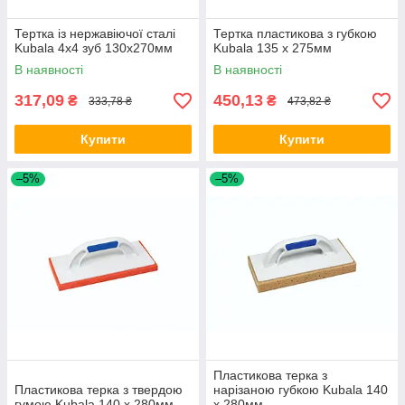
Тертка із нержавіючої сталі
Тертка пластикова з губкою
Kubala 4х4 зуб 130х270мм
Kubala 135 х 275мм
В наявності
В наявності
317,09
450,13
₴
₴
333,78 ₴
473,82 ₴
Купити
Купити
–5%
–5%
Пластикова терка з
Пластикова терка з твердою
нарізаною губкою Kubala 140
гумою Kubala 140 х 280мм
х 280мм