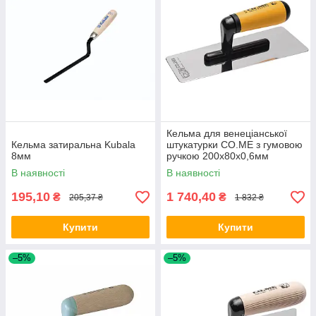
Кельма для венеціанської
Кельма затиральна Kubala
штукатурки CO.ME з гумовою
8мм
ручкою 200x80x0,6мм
В наявності
В наявності
195,10
1 740,40
₴
₴
205,37 ₴
1 832 ₴
Купити
Купити
–5%
–5%