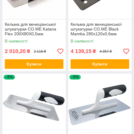
Кельма для венеціанської
Кельма для венеціанської
штукатурки CO.ME Katana
штукатурки CO.ME Black
Flex 200X80X0,5мм
Mamba 280x120x0,6мм
В наявності
В наявності
2 010,20
4 139,15
₴
₴
2 116 ₴
4 357 ₴
Купити
Купити
–5%
–5%