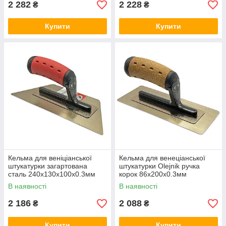
2 282
2 228
₴
₴
Купити
Купити
Кельма для веніціанської
Кельма для венеціанської
штукатурки загартована
штукатурки Olejnik ручка
сталь 240x130x100x0.3мм
корок 86x200x0.3мм
В наявності
В наявності
2 186
2 088
₴
₴
Купити
Купити