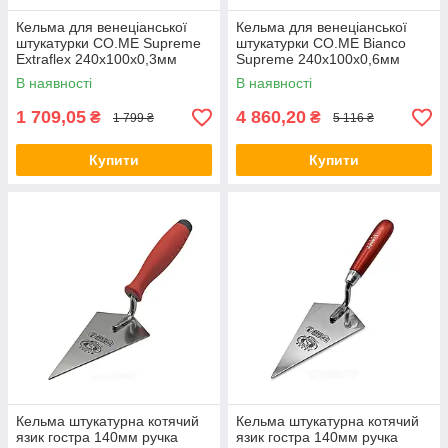
Кельма для венеціанської
Кельма для венеціанської
штукатурки CO.ME Supreme
штукатурки CO.ME Bianco
Extraflex 240x100x0,3мм
Supreme 240x100x0,6мм
В наявності
В наявності
1 709,05
4 860,20
₴
₴
1 799 ₴
5 116 ₴
Купити
Купити
Кельма штукатурна котячий
Кельма штукатурна котячий
язик гостра 140мм ручка
язик гостра 140мм ручка