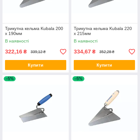
Трикутна кельма Kubala 200
Трикутна кельма Kubala 220
х 190мм
х 215мм
В наявності
В наявності
322,16
334,67
₴
₴
339,12 ₴
352,28 ₴
Купити
Купити
–5%
–5%