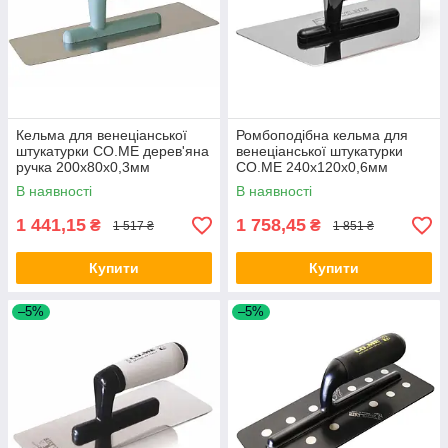
Кельма для венеціанської
Ромбоподібна кельма для
штукатурки CO.ME дерев'яна
венеціанської штукатурки
ручка 200x80x0,3мм
CO.ME 240x120x0,6мм
В наявності
В наявності
1 441,15
1 758,45
₴
₴
1 517 ₴
1 851 ₴
Купити
Купити
–5%
–5%