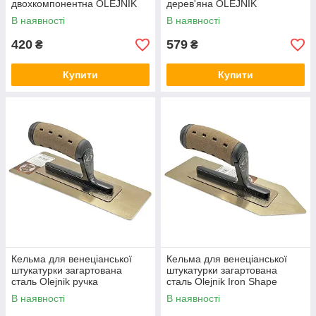
двохкомпонентна OLEJNIK
дерев'яна OLEJNIK
В наявності
В наявності
420
579
₴
₴
Купити
Купити
Кельма для венеціанської
Кельма для венеціанської
штукатурки загартована
штукатурки загартована
сталь Olejnik ручка
сталь Olejnik Iron Shape
алькантара
240x197x86x0.3мм
В наявності
В наявності
240x80x100x0.3мм