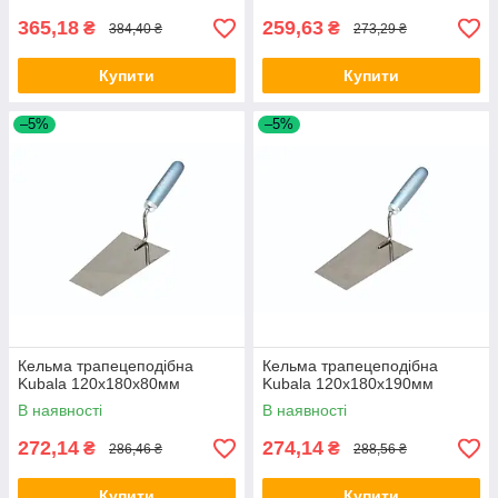
365,18
259,63
₴
₴
384,40 ₴
273,29 ₴
Купити
Купити
–5%
–5%
Кельма трапецеподібна
Кельма трапецеподібна
Kubala 120х180х80мм
Kubala 120х180х190мм
В наявності
В наявності
272,14
274,14
₴
₴
286,46 ₴
288,56 ₴
Купити
Купити