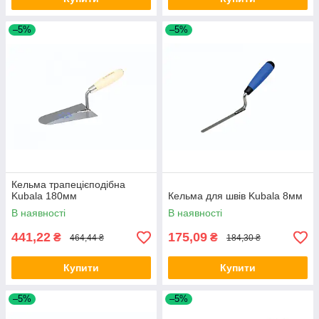
–5%
–5%
Кельма трапецієподібна
Kubala 180мм
Кельма для швів Kubala 8мм
В наявності
В наявності
441,22
175,09
₴
₴
464,44 ₴
184,30 ₴
Купити
Купити
–5%
–5%