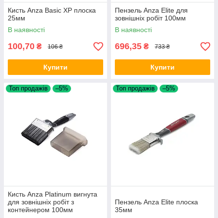
Кисть Anza Basic XP плоска
Пензель Anza Elite для
25мм
зовнішніх робіт 100мм
В наявності
В наявності
100,70
696,35
₴
₴
106 ₴
733 ₴
Купити
Купити
Топ продажів
–5%
Топ продажів
–5%
Кисть Anza Platinum вигнута
для зовнішніх робіт з
Пензель Anza Elite плоска
контейнером 100мм
35мм