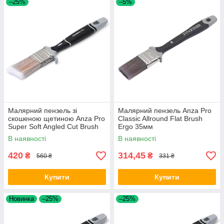
–25%
–5%
Малярний пензель зі
Малярний пензель Anza Pro
скошеною щетиною Anza Pro
Classic Allround Flat Brush
Super Soft Angled Cut Brush
Ergo 35мм
Ergo 35мм
В наявності
В наявності
420
314,45
₴
₴
560 ₴
331 ₴
Купити
Купити
Новинка
–25%
–25%