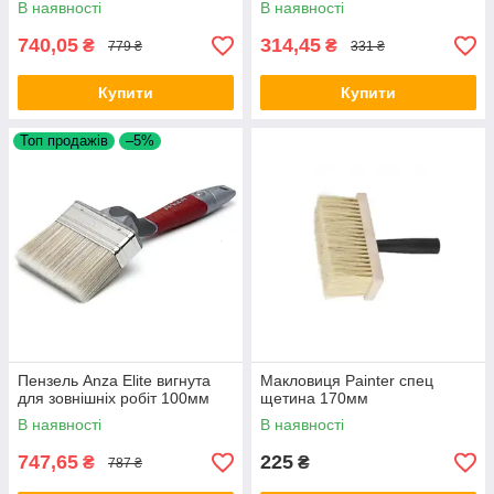
В наявності
В наявності
740,05
314,45
₴
₴
779 ₴
331 ₴
Купити
Купити
Топ продажів
–5%
Пензель Anza Elite вигнута
Макловиця Painter спец
для зовнішніх робіт 100мм
щетина 170мм
В наявності
В наявності
747,65
225
₴
₴
787 ₴