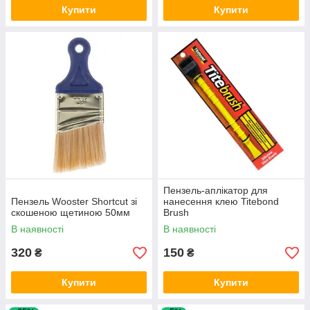
Купити
Купити
Пензель-аплікатор для
Пензель Wooster Shortcut зі
нанесення клею Titebond
скошеною щетиною 50мм
Brush
В наявності
В наявності
320
150
₴
₴
Купити
Купити