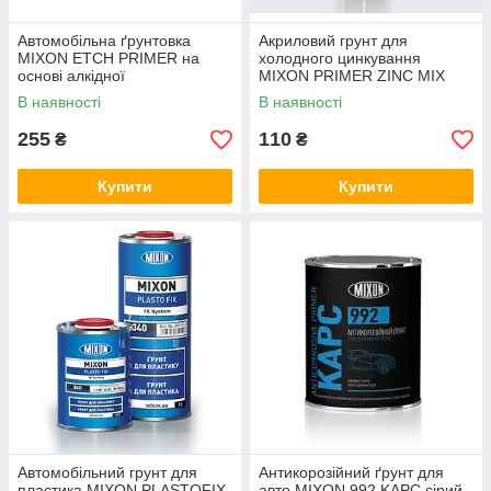
Автомобільна ґрунтовка
Акриловий грунт для
MIXON ETCH PRIMER на
холодного цинкування
основі алкідної
MIXON PRIMER ZINC MIX
модифікованої смоли 0.8 л
989 0.4 кг
В наявності
В наявності
255
110
₴
₴
Купити
Купити
Автомобільний грунт для
Антикорозійний ґрунт для
пластика MIXON PLASTOFIX
авто MIXON 992 KAPC сірий