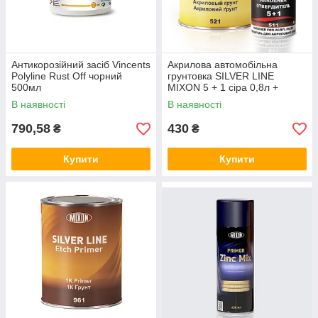
Антикорозійний засіб Vincents
Акрилова автомобільна
Polyline Rust Off чорний
грунтовка SILVER LINE
500мл
MIXON 5 + 1 сіра 0,8л +
затверджувач 0.2л
В наявності
В наявності
790,58
430
₴
₴
Купити
Купити