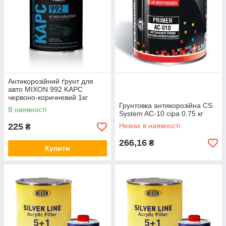
Антикорозійний ґрунт для
авто MIXON 992 KAPC
червоно-коричневий 1кг
Грунтовка антикорозійна CS
В наявності
System AC-10 сіра 0.75 кг
225
Немає в наявності
₴
266,16
₴
Купити