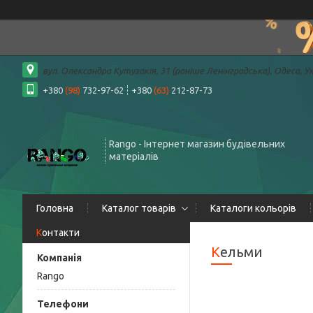
вул. Олександра Кутузакія, 31 (раніше Ленінградська), Одеса, У
+380
(98)
732-97-62
+380
(63)
212-87-73
Rango - Інтернет магазин будівельних
матеріалів
Головна
Каталог товарів
Каталоги кольорів
Контакти
Кельми
Rango