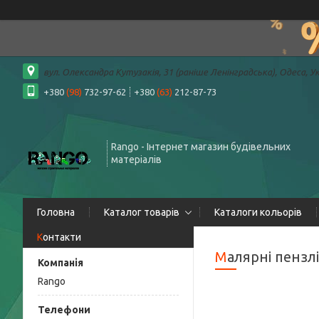
вул. Олександра Кутузакія, 31 (раніше Ленінградська), Одеса, У
+380
(98)
732-97-62
+380
(63)
212-87-73
Rango - Інтернет магазин будівельних
матеріалів
Головна
Каталог товарів
Каталоги кольорів
Контакти
Малярні пензлі
Rango