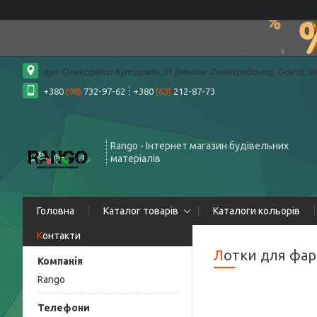
вул. Олександра Кутузакія, 31 (раніше Ленінградська), Одеса, У
+380
(98)
732-97-62
+380
(63)
212-87-73
Rango - Інтернет магазин будівельних
матеріалів
Головна
Каталог товарів
Каталоги кольорів
Контакти
Лотки для фа
Rango