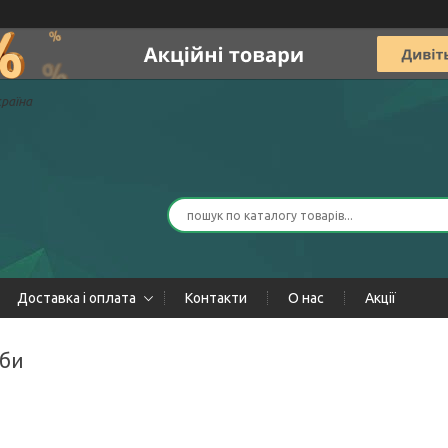
країна
Доставка і оплата
Контакти
О нас
Акції
рби